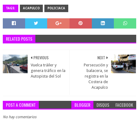
TAGS:
ACAPULCO
POLICIACA
RELATED POSTS
PREVIOUS
NEXT
Vuelca tráiler y
Persecución y
genera tráfico en la
balacera, se
Autopista del Sol
registra en la
Costera de
Acapulco
POST A COMMENT
BLOGGER
DISQUS
FACEBOOK
No hay comentarios