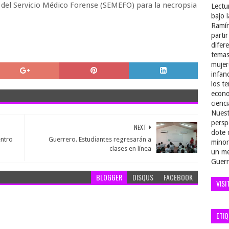
s del Servicio Médico Forense (SEMEFO) para la necropsia
Lectu
bajo 
Ramír
parti
difer
temas
mujer
infan
los t
econo
cienci
Nuest
persp
NEXT
dote 
entro
Guerrero. Estudiantes regresarán a
minor
clases en línea
un me
Guerr
BLOGGER
DISQUS
FACEBOOK
VISI
ETI