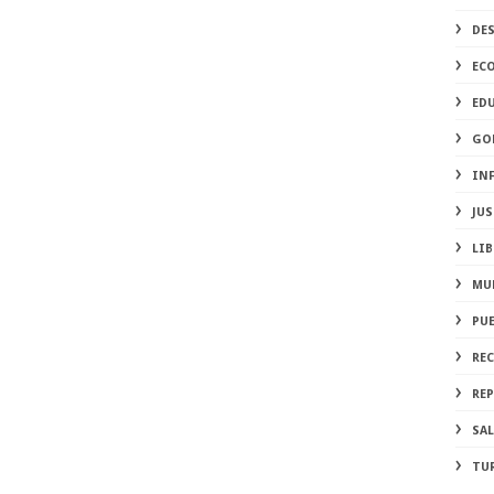
DE
EC
ED
GO
IN
JUS
LIB
MU
PU
RE
REP
SA
TU