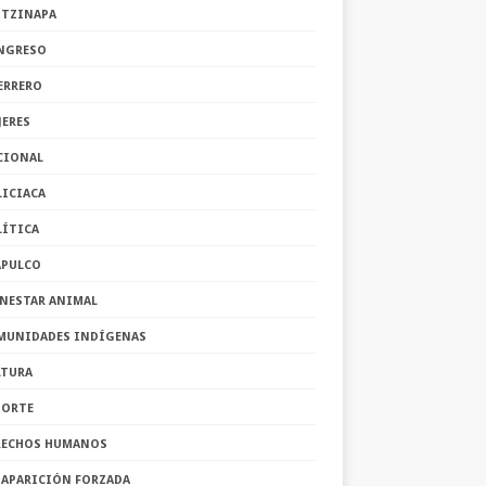
OTZINAPA
NGRESO
ERRERO
JERES
CIONAL
LICIACA
LÍTICA
APULCO
ENESTAR ANIMAL
MUNIDADES INDÍGENAS
LTURA
PORTE
RECHOS HUMANOS
SAPARICIÓN FORZADA