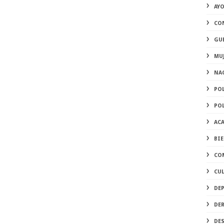
AY
CO
GU
MU
NA
PO
PO
AC
BI
CO
CU
DE
DE
DE