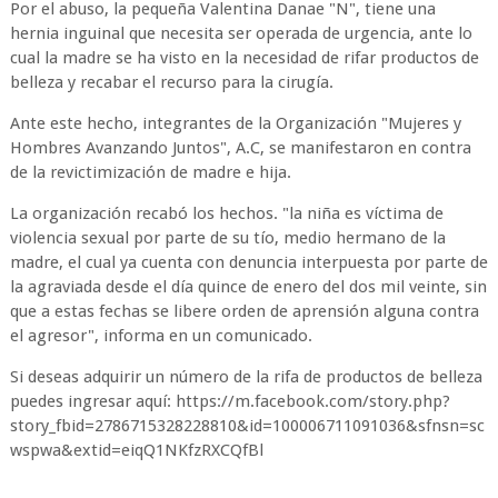
Por el abuso, la pequeña Valentina Danae "N", tiene una
hernia inguinal que necesita ser operada de urgencia, ante lo
cual la madre se ha visto en la necesidad de rifar productos de
belleza y recabar el recurso para la cirugía.
Ante este hecho, integrantes de la Organización "Mujeres y
Hombres Avanzando Juntos", A.C, se manifestaron en contra
de la revictimización de madre e hija.
La organización recabó los hechos. "la niña es víctima de
violencia sexual por parte de su tío, medio hermano de la
madre, el cual ya cuenta con denuncia interpuesta por parte de
la agraviada desde el día quince de enero del dos mil veinte, sin
que a estas fechas se libere orden de aprensión alguna contra
el agresor", informa en un comunicado.
Si deseas adquirir un número de la rifa de productos de belleza
puedes ingresar aquí: https://m.facebook.com/story.php?
story_fbid=2786715328228810&id=100006711091036&sfnsn=sc
wspwa&extid=eiqQ1NKfzRXCQfBl