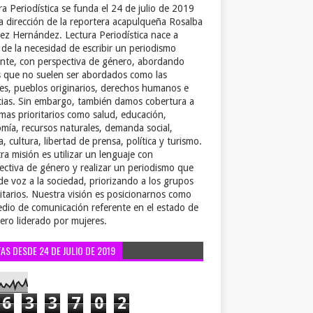
ra Periodística se funda el 24 de julio de 2019
la dirección de la reportera acapulqueña Rosalba
ez Hernández. Lectura Periodística nace a
r de la necesidad de escribir un periodismo
ente, con perspectiva de género, abordando
 que no suelen ser abordados como las
es, pueblos originarios, derechos humanos e
cias. Sin embargo, también damos cobertura a
emas prioritarios como salud, educación,
mía, recursos naturales, demanda social,
a, cultura, libertad de prensa, política y turismo.
ra misión es utilizar un lenguaje con
ectiva de género y realizar un periodismo que
de voz a la sociedad, priorizando a los grupos
itarios. Nuestra visión es posicionarnos como
dio de comunicación referente en el estado de
ero liderado por mujeres.
TAS DESDE 24 DE JULIO DE 2019
6
3
3
7
0
2