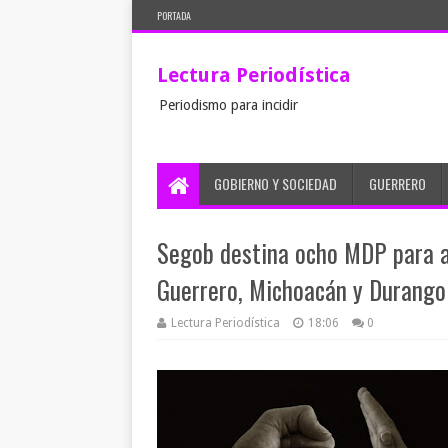
PORTADA
Lectura Periodística
Periodismo para incidir
GOBIERNO Y SOCIEDAD
GUERRERO
Segob destina ocho MDP para a
Guerrero, Michoacán y Durango
Lectura Periodística
18:06
0