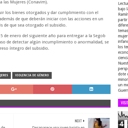
ra las Mujeres (Conavim).
Lectu
bajo 
ir los bienes otorgados y dar cumplimiento con el
Ramír
 además de que deberán iniciar con las acciones en un
parti
s de que sea otorgado el subsidio.
difer
temas
15 de enero del siguiente año para entregar a la Segob
mujer
infan
 caso de detectar algún incumplimiento o anormalidad, se
los t
reso íntegro del subsidio.
econo
cienci
Nuest
persp
dote 
JERES
VIOLENCIA DE GÉNERO
minor
un me
Guerr
VISI
NEXT
4
s de
Desaparece una joven turista en