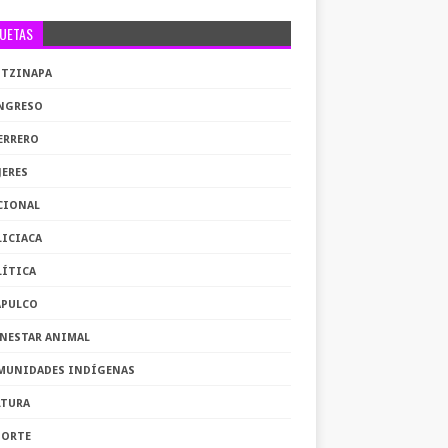
QUETAS
OTZINAPA
NGRESO
ERRERO
JERES
CIONAL
LICIACA
LÍTICA
APULCO
ENESTAR ANIMAL
MUNIDADES INDÍGENAS
LTURA
PORTE