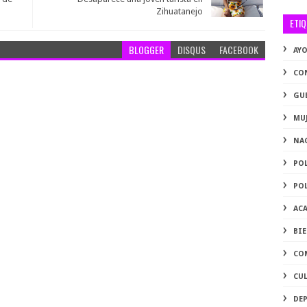
Zihuatanejo
ETI
BLOGGER
DISQUS
FACEBOOK
AY
CO
GU
MU
NA
PO
PO
AC
BI
CO
CU
DE