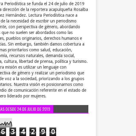
ra Periodística se funda el 24 de julio de 2019
la dirección de la reportera acapulqueña Rosalba
ez Hernández. Lectura Periodística nace a
r de la necesidad de escribir un periodismo
ente, con perspectiva de género, abordando
 que no suelen ser abordados como las
es, pueblos originarios, derechos humanos e
cias. Sin embargo, también damos cobertura a
emas prioritarios como salud, educación,
mía, recursos naturales, demanda social,
a, cultura, libertad de prensa, política y turismo.
ra misión es utilizar un lenguaje con
ectiva de género y realizar un periodismo que
de voz a la sociedad, priorizando a los grupos
itarios. Nuestra visión es posicionarnos como
dio de comunicación referente en el estado de
ero liderado por mujeres.
TAS DESDE 24 DE JULIO DE 2019
6
3
4
2
9
0