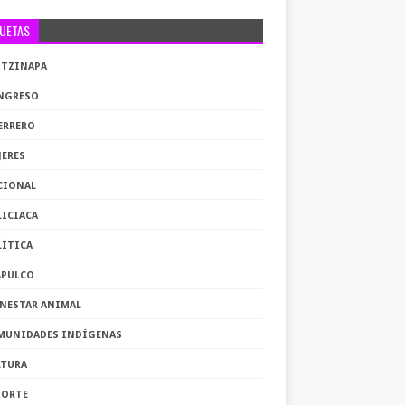
QUETAS
OTZINAPA
NGRESO
ERRERO
JERES
CIONAL
LICIACA
LÍTICA
APULCO
ENESTAR ANIMAL
MUNIDADES INDÍGENAS
LTURA
PORTE