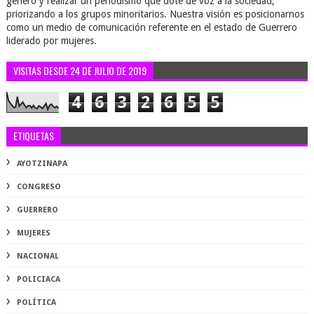
género y realizar un periodismo que dote de voz a la sociedad,
priorizando a los grupos minoritarios. Nuestra visión es posicionarnos
como un medio de comunicación referente en el estado de Guerrero
liderado por mujeres.
VISITAS DESDE 24 DE JULIO DE 2019
4
6
3
2
6
5
5
ETIQUETAS
AYOTZINAPA
CONGRESO
GUERRERO
MUJERES
NACIONAL
POLICIACA
POLÍTICA