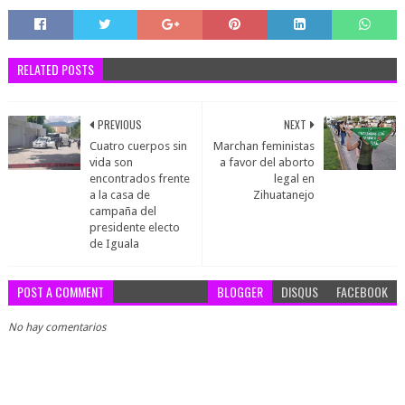
RELATED POSTS
PREVIOUS
NEXT
Cuatro cuerpos sin
Marchan feministas
vida son
a favor del aborto
encontrados frente
legal en
a la casa de
Zihuatanejo
campaña del
presidente electo
de Iguala
POST A COMMENT
BLOGGER
DISQUS
FACEBOOK
No hay comentarios