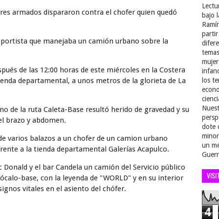
Lectu
bres armados dispararon contra el chofer quien quedó
bajo 
Ramír
parti
sportista que manejaba un camión urbano sobre la
difer
temas
mujer
pués de las 12:00 horas de este miércoles en la Costera
infan
ienda departamental, a unos metros de la glorieta de La
los t
econo
cienci
Nuest
no de la ruta Caleta-Base resultó herido de gravedad y su
persp
 el brazo y abdomen.
dote 
minor
e varios balazos a un chofer de un camion urbano
un me
ente a la tienda departamental Galerías Acapulco.
Guerr
c Donald y el bar Candela un camión del Servicio público
VISI
-zócalo-base, con la leyenda de "WORLD" y en su interior
ignos vitales en el asiento del chófer.
4