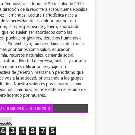
ra Periodística se funda el 24 de julio de 2019
la dirección de la reportera acapulqueña Rosalba
ez Hernández. Lectura Periodística nace a
r de la necesidad de escribir un periodismo
ente, con perspectiva de género, abordando
 que no suelen ser abordados como las
es, pueblos originarios, derechos humanos e
cias. Sin embargo, también damos cobertura a
emas prioritarios como salud, educación,
mía, recursos naturales, demanda social,
a, cultura, libertad de prensa, política y turismo.
ra misión es utilizar un lenguaje con
ectiva de género y realizar un periodismo que
de voz a la sociedad, priorizando a los grupos
itarios. Nuestra visión es posicionarnos como
dio de comunicación referente en el estado de
ero liderado por mujeres.
TAS DESDE 24 DE JULIO DE 2019
6
3
1
8
7
5