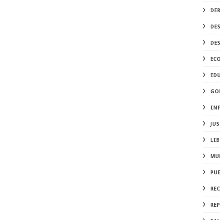
DE
DE
DE
EC
ED
GO
IN
JUS
LIB
MU
PU
RE
REP