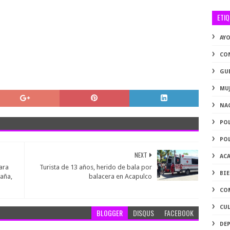
ETI
AY
CO
GU
MU
NA
PO
PO
NEXT
AC
ara
Turista de 13 años, herido de bala por
BI
taña,
balacera en Acapulco
CO
CU
BLOGGER
DISQUS
FACEBOOK
DE