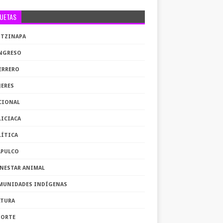
QUETAS
OTZINAPA
NGRESO
ERRERO
JERES
CIONAL
LICIACA
LÍTICA
APULCO
ENESTAR ANIMAL
MUNIDADES INDÍGENAS
LTURA
PORTE