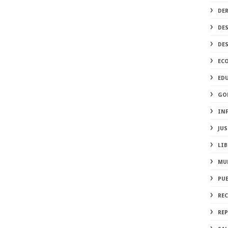
DE
DE
DE
EC
ED
GO
IN
JUS
LIB
MU
PU
RE
REP