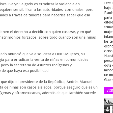
Lectu
ra Evelyn Salgado es erradicar la violencia en
bajo 
 requiere sensibilizar a las autoridades comunales, pero
Ramír
ades a través de talleres para hacerles saber que esa
parti
difer
temas
enen el derecho a decidir con quien casarse, y en qué
mujer
infan
matrimonios forzados, sobre todo cuando son una niñas
los t
econo
cienci
ado anunció que va a solicitar a ONU-Mujeres, su
Nuest
gia para erradicar la venta de niñas en comunidades
persp
pero la secretaria de Asuntos Indígenas y
dote 
minor
de que haya esa posibilidad.
un me
Guerr
que dijo el presidente de la República, Andrés Manuel
ta de niñas son casos aislados, porque aseguró que es un
VISI
dígenas y afromexicanas, además de que también sucede
4