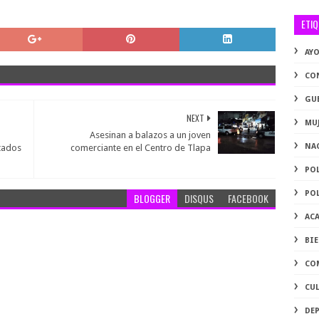
ETI
AY
CO
GU
NEXT
MU
Asesinan a balazos a un joven
NA
ctados
comerciante en el Centro de Tlapa
PO
PO
BLOGGER
DISQUS
FACEBOOK
AC
BI
CO
CU
DE