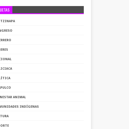
QUETAS
OTZINAPA
NGRESO
ERRERO
JERES
CIONAL
LICIACA
LÍTICA
APULCO
ENESTAR ANIMAL
MUNIDADES INDÍGENAS
LTURA
PORTE