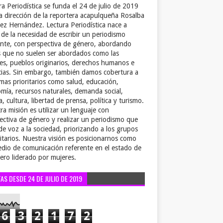
ra Periodística se funda el 24 de julio de 2019
la dirección de la reportera acapulqueña Rosalba
ez Hernández. Lectura Periodística nace a
r de la necesidad de escribir un periodismo
ente, con perspectiva de género, abordando
 que no suelen ser abordados como las
es, pueblos originarios, derechos humanos e
cias. Sin embargo, también damos cobertura a
emas prioritarios como salud, educación,
mía, recursos naturales, demanda social,
a, cultura, libertad de prensa, política y turismo.
ra misión es utilizar un lenguaje con
ectiva de género y realizar un periodismo que
de voz a la sociedad, priorizando a los grupos
itarios. Nuestra visión es posicionarnos como
dio de comunicación referente en el estado de
ero liderado por mujeres.
TAS DESDE 24 DE JULIO DE 2019
6
3
2
1
7
2