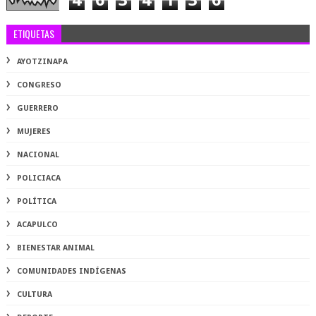
4
6
3
4
1
3
6
ETIQUETAS
AYOTZINAPA
CONGRESO
GUERRERO
MUJERES
NACIONAL
POLICIACA
POLÍTICA
ACAPULCO
BIENESTAR ANIMAL
COMUNIDADES INDÍGENAS
CULTURA