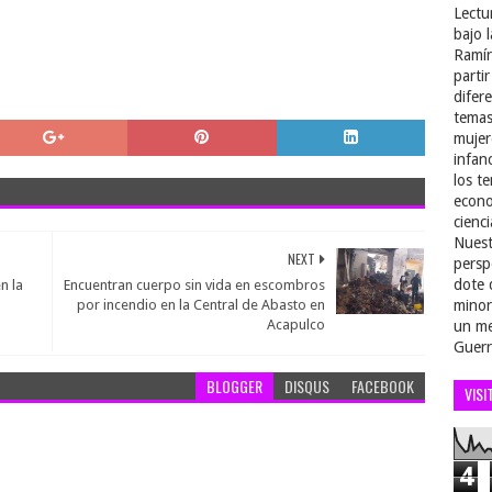
Lectu
bajo 
Ramír
parti
difer
temas
mujer
infan
los t
econo
cienci
Nuest
NEXT
persp
dote 
n la
Encuentran cuerpo sin vida en escombros
por incendio en la Central de Abasto en
minor
Acapulco
un me
Guerr
BLOGGER
DISQUS
FACEBOOK
VISI
4