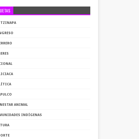
QUETAS
OTZINAPA
NGRESO
ERRERO
JERES
CIONAL
LICIACA
LÍTICA
APULCO
ENESTAR ANIMAL
MUNIDADES INDÍGENAS
LTURA
PORTE