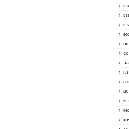
DE
DE
DE
EC
ED
GO
IN
JUS
LIB
MU
PU
RE
REP