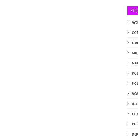
ETI
AY
CO
GU
MU
NA
PO
PO
AC
BI
CO
CU
DE