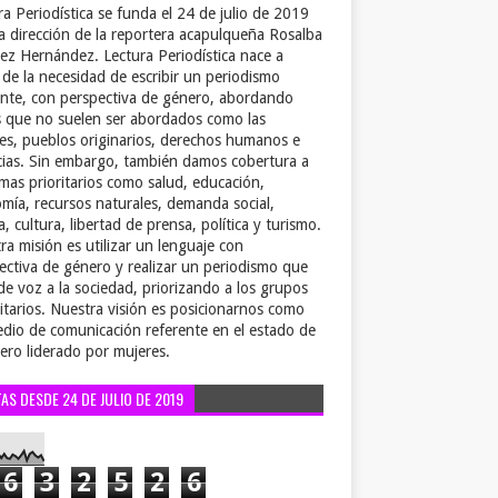
ra Periodística se funda el 24 de julio de 2019
la dirección de la reportera acapulqueña Rosalba
ez Hernández. Lectura Periodística nace a
r de la necesidad de escribir un periodismo
ente, con perspectiva de género, abordando
 que no suelen ser abordados como las
es, pueblos originarios, derechos humanos e
cias. Sin embargo, también damos cobertura a
emas prioritarios como salud, educación,
mía, recursos naturales, demanda social,
a, cultura, libertad de prensa, política y turismo.
ra misión es utilizar un lenguaje con
ectiva de género y realizar un periodismo que
de voz a la sociedad, priorizando a los grupos
itarios. Nuestra visión es posicionarnos como
dio de comunicación referente en el estado de
ero liderado por mujeres.
TAS DESDE 24 DE JULIO DE 2019
6
3
2
5
2
6