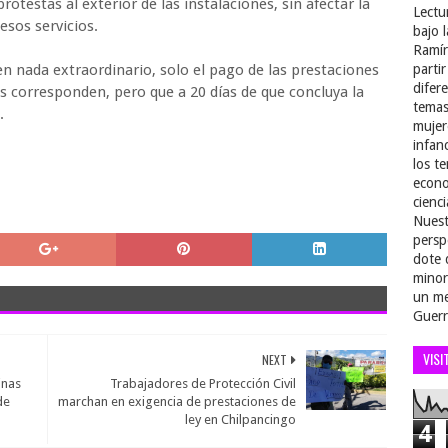
otestas al exterior de las instalaciones, sin afectar la
Lectu
esos servicios.
bajo 
Ramír
 nada extraordinario, solo el pago de las prestaciones
parti
difer
s corresponden, pero que a 20 días de que concluya la
temas
.
mujer
infan
los t
econo
cienci
Nuest
persp
dote 
minor
un me
Guerr
VISI
NEXT
inas
Trabajadores de Protección Civil
de
marchan en exigencia de prestaciones de
ley en Chilpancingo
4