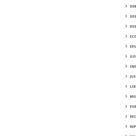
DE
DE
DE
EC
ED
GO
IN
JUS
LIB
MU
PU
RE
REP