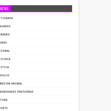
QUETAS
OTZINAPA
NGRESO
ERRERO
JERES
CIONAL
LICIACA
LÍTICA
APULCO
ENESTAR ANIMAL
MUNIDADES INDÍGENAS
LTURA
PORTE