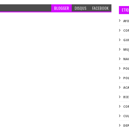
BLOGGER
DISQUS
FACEBOOK
ETI
AY
CO
GU
MU
NA
PO
PO
AC
BI
CO
CU
DE