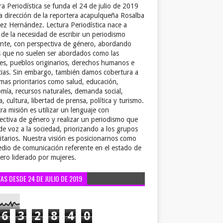
ra Periodística se funda el 24 de julio de 2019
la dirección de la reportera acapulqueña Rosalba
ez Hernández. Lectura Periodística nace a
r de la necesidad de escribir un periodismo
ente, con perspectiva de género, abordando
 que no suelen ser abordados como las
es, pueblos originarios, derechos humanos e
cias. Sin embargo, también damos cobertura a
emas prioritarios como salud, educación,
mía, recursos naturales, demanda social,
a, cultura, libertad de prensa, política y turismo.
ra misión es utilizar un lenguaje con
ectiva de género y realizar un periodismo que
de voz a la sociedad, priorizando a los grupos
itarios. Nuestra visión es posicionarnos como
dio de comunicación referente en el estado de
ero liderado por mujeres.
TAS DESDE 24 DE JULIO DE 2019
6
3
2
8
4
0