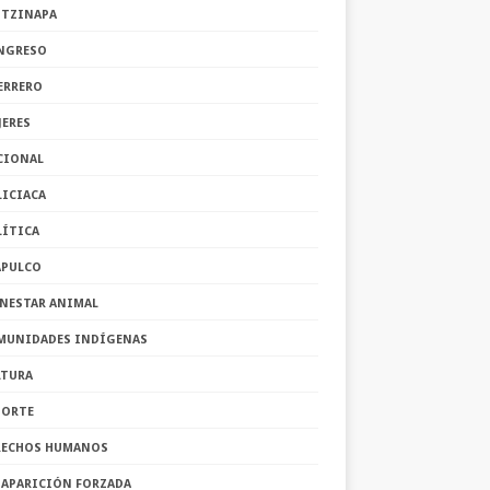
OTZINAPA
NGRESO
ERRERO
JERES
CIONAL
LICIACA
LÍTICA
APULCO
ENESTAR ANIMAL
MUNIDADES INDÍGENAS
LTURA
PORTE
RECHOS HUMANOS
SAPARICIÓN FORZADA