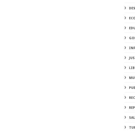
DE
EC
ED
GO
IN
JUS
LIB
MU
PU
RE
REP
SA
TU