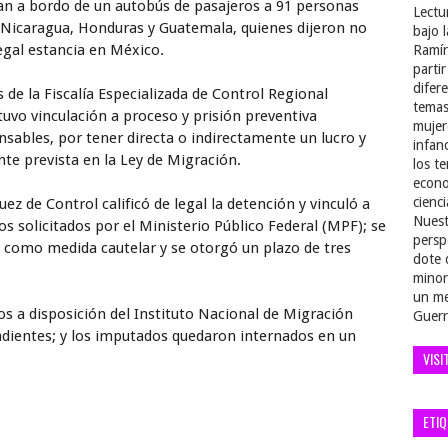
ban a bordo de un autobús de pasajeros a 91 personas
Lectu
e Nicaragua, Honduras y Guatemala, quienes dijeron no
bajo 
egal estancia en México.
Ramír
parti
difer
s de la Fiscalía Especializada de Control Regional
temas
uvo vinculación a proceso y prisión preventiva
mujer
onsables, por tener directa o indirectamente un lucro y
infan
nte prevista en la Ley de Migración.
los t
econo
cienci
Juez de Control calificó de legal la detención y vinculó a
Nuest
os solicitados por el Ministerio Público Federal (MPF); se
persp
da como medida cautelar y se otorgó un plazo de tres
dote 
minor
un me
s a disposición del Instituto Nacional de Migración
Guerr
ndientes; y los imputados quedaron internados en un
VISI
ETI