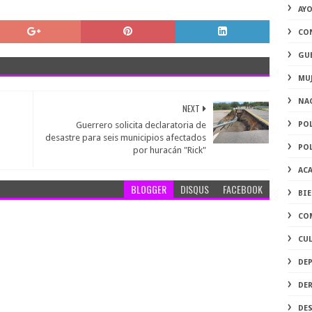
AY
CO
GU
MU
NA
NEXT
Guerrero solicita declaratoria de
PO
desastre para seis municipios afectados
PO
por huracán "Rick"
AC
BLOGGER
DISQUS
FACEBOOK
BI
CO
CU
DE
DE
DE