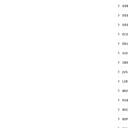
DE
DE
DE
EC
ED
GO
IN
JUS
LIB
MU
PU
RE
REP