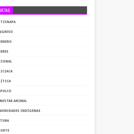
QUETAS
OTZINAPA
NGRESO
ERRERO
JERES
CIONAL
LICIACA
LÍTICA
APULCO
ENESTAR ANIMAL
MUNIDADES INDÍGENAS
LTURA
PORTE