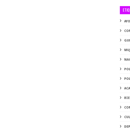
ETI
AY
CO
GU
MU
NA
PO
PO
AC
BI
CO
CU
DE