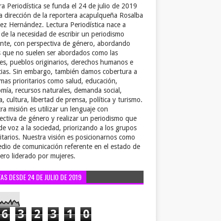
ra Periodística se funda el 24 de julio de 2019
la dirección de la reportera acapulqueña Rosalba
ez Hernández. Lectura Periodística nace a
r de la necesidad de escribir un periodismo
ente, con perspectiva de género, abordando
 que no suelen ser abordados como las
es, pueblos originarios, derechos humanos e
cias. Sin embargo, también damos cobertura a
emas prioritarios como salud, educación,
mía, recursos naturales, demanda social,
a, cultura, libertad de prensa, política y turismo.
ra misión es utilizar un lenguaje con
ectiva de género y realizar un periodismo que
de voz a la sociedad, priorizando a los grupos
itarios. Nuestra visión es posicionarnos como
dio de comunicación referente en el estado de
ero liderado por mujeres.
TAS DESDE 24 DE JULIO DE 2019
6
3
2
3
1
0