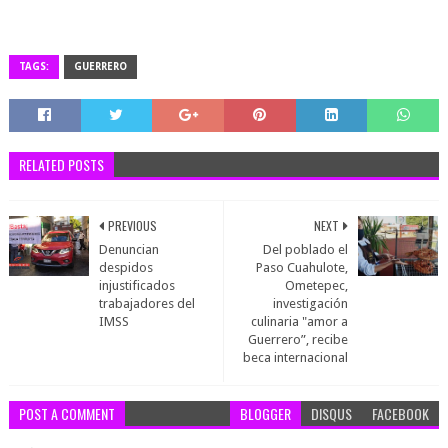
TAGS:
GUERRERO
RELATED POSTS
PREVIOUS
NEXT
Denuncian
Del poblado el
despidos
Paso Cuahulote,
injustificados
Ometepec,
trabajadores del
investigación
IMSS
culinaria "amor a
Guerrero”, recibe
beca internacional
POST A COMMENT
BLOGGER
DISQUS
FACEBOOK