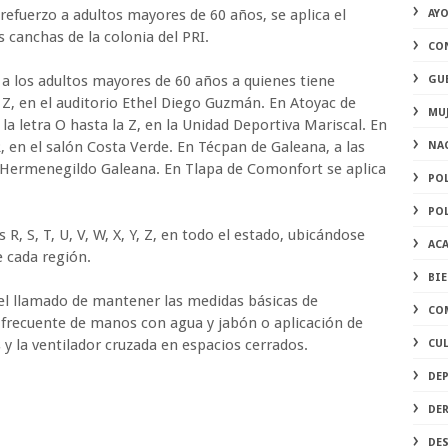
 refuerzo a adultos mayores de 60 años, se aplica el
AY
as canchas de la colonia del PRI.
CO
o a los adultos mayores de 60 años a quienes tiene
GU
la Z, en el auditorio Ethel Diego Guzmán. En Atoyac de
MU
 la letra O hasta la Z, en la Unidad Deportiva Mariscal. En
 R, en el salón Costa Verde. En Técpan de Galeana, a las
NA
ia Hermenegildo Galeana. En Tlapa de Comonfort se aplica
PO
PO
 R, S, T, U, V, W, X, Y, Z, en todo el estado, ubicándose
AC
e cada región.
BI
el llamado de mantener las medidas básicas de
CO
 frecuente de manos con agua y jabón o aplicación de
 y la ventilador cruzada en espacios cerrados.
CU
DE
DE
DE