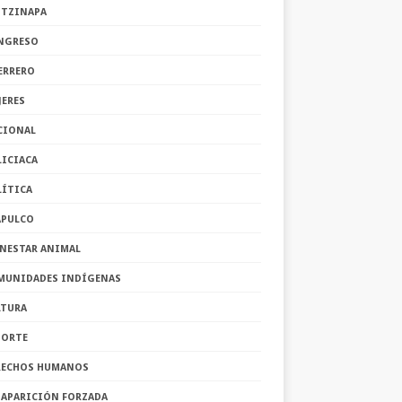
OTZINAPA
NGRESO
ERRERO
JERES
CIONAL
LICIACA
LÍTICA
APULCO
ENESTAR ANIMAL
MUNIDADES INDÍGENAS
LTURA
PORTE
RECHOS HUMANOS
SAPARICIÓN FORZADA