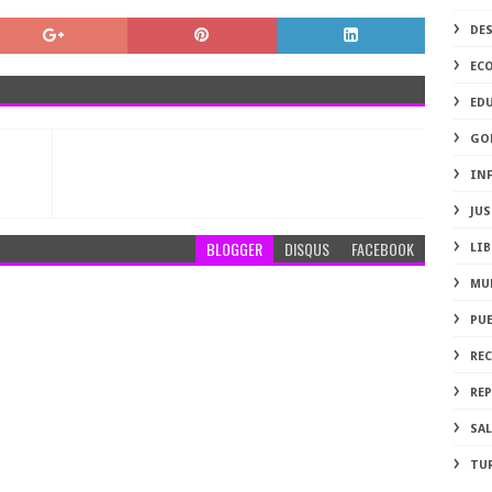
DE
EC
ED
GO
IN
JUS
BLOGGER
DISQUS
FACEBOOK
LIB
MU
PU
RE
REP
SA
TU