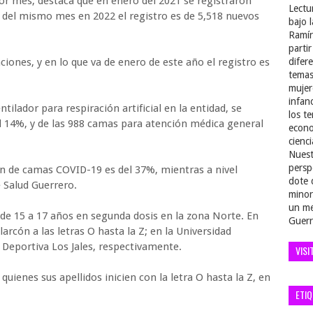
r mes, destaca que en enero del 2021 se registraron
Lectu
o del mismo mes en 2022 el registro es de 5,518 nuevos
bajo 
Ramír
parti
ciones, y en lo que va de enero de este año el registro es
difer
temas
mujer
infan
ilador para respiración artificial en la entidad, se
los t
l 14%, y de las 988 camas para atención médica general
econo
cienci
Nuest
persp
ión de camas COVID-19 es del 37%, mientras a nivel
dote 
e Salud Guerrero.
minor
un me
 de 15 a 17 años en segunda dosis en la zona Norte. En
Guerr
arcón a las letras O hasta la Z; en la Universidad
 Deportiva Los Jales, respectivamente.
VISI
 quienes sus apellidos inicien con la letra O hasta la Z, en
ETI