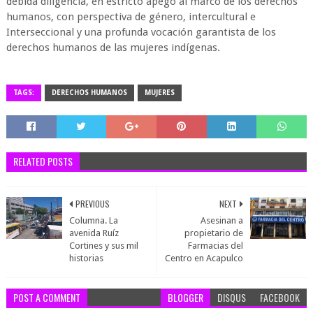
debida diligencia, en estricto apego al marco de los derechos
humanos, con perspectiva de género, intercultural e
Interseccional y una profunda vocación garantista de los
derechos humanos de las mujeres indígenas.
TAGS:
DERECHOS HUMANOS
MUJERES
RELATED POSTS
PREVIOUS
NEXT
Columna. La
Asesinan a
avenida Ruíz
propietario de
Cortines y sus mil
Farmacias del
historias
Centro en Acapulco
POST A COMMENT
BLOGGER
DISQUS
FACEBOOK