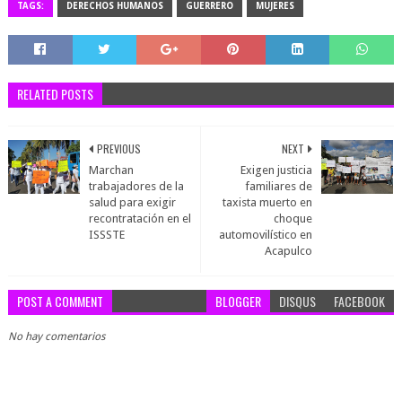
TAGS:
DERECHOS HUMANOS
GUERRERO
MUJERES
RELATED POSTS
PREVIOUS
NEXT
Marchan
Exigen justicia
trabajadores de la
familiares de
salud para exigir
taxista muerto en
recontratación en el
choque
ISSSTE
automovilístico en
Acapulco
POST A COMMENT
BLOGGER
DISQUS
FACEBOOK
No hay comentarios