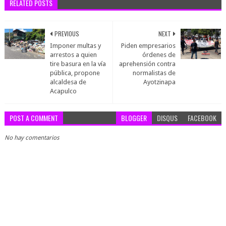
RELATED POSTS
PREVIOUS
NEXT
Imponer multas y
Piden empresarios
arrestos a quien
órdenes de
tire basura en la vía
aprehensión contra
pública, propone
normalistas de
alcaldesa de
Ayotzinapa
Acapulco
POST A COMMENT
BLOGGER
DISQUS
FACEBOOK
No hay comentarios