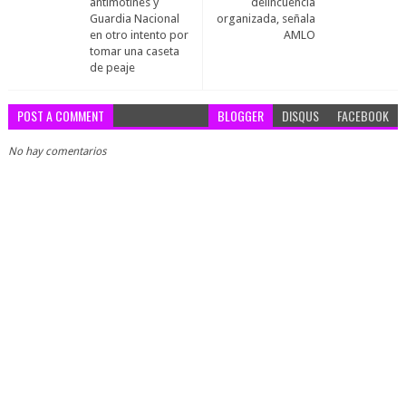
antimotines y
delincuencia
Guardia Nacional
organizada, señala
en otro intento por
AMLO
tomar una caseta
de peaje
POST A COMMENT
BLOGGER
DISQUS
FACEBOOK
No hay comentarios