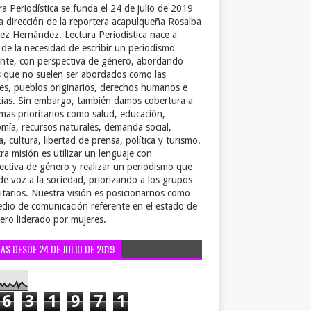
ra Periodística se funda el 24 de julio de 2019
la dirección de la reportera acapulqueña Rosalba
ez Hernández. Lectura Periodística nace a
r de la necesidad de escribir un periodismo
ente, con perspectiva de género, abordando
 que no suelen ser abordados como las
es, pueblos originarios, derechos humanos e
cias. Sin embargo, también damos cobertura a
emas prioritarios como salud, educación,
mía, recursos naturales, demanda social,
a, cultura, libertad de prensa, política y turismo.
ra misión es utilizar un lenguaje con
ectiva de género y realizar un periodismo que
de voz a la sociedad, priorizando a los grupos
itarios. Nuestra visión es posicionarnos como
dio de comunicación referente en el estado de
ero liderado por mujeres.
TAS DESDE 24 DE JULIO DE 2019
6
3
1
9
7
1