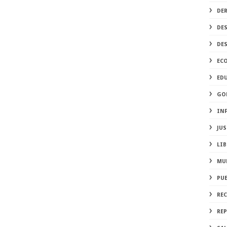
DE
DE
DE
EC
ED
GO
IN
JUS
LIB
MU
PU
RE
REP