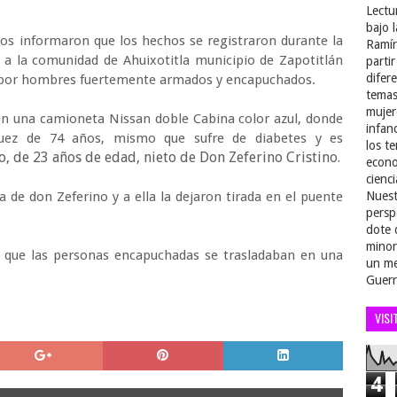
Lectu
bajo 
os informaron que los hechos se registraron durante la
Ramír
a la comunidad de Ahuixotitla municipio de Zapotitlán
parti
difer
 por hombres fuertemente armados y encapuchados.
temas
mujer
 en una camioneta Nissan doble Cabina color azul, donde
infan
zquez de 74 años, mismo que sufre de diabetes y es
los t
, de 23 años de edad, nieto de Don Zeferino Cristino.
econo
cienci
 de don Zeferino y a ella la dejaron tirada en el puente
Nuest
persp
dote 
minor
 que las personas encapuchadas se trasladaban en una
un me
Guerr
VISI
4