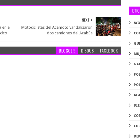
ETI
NEXT
AY
 en el
Motociclistas del Acamoto vandalizaron
xico
dos camiones del Acabús
CO
GU
BLOGGER
DISQUS
FACEBOOK
MU
NA
PO
PO
AC
BI
CO
CU
DE