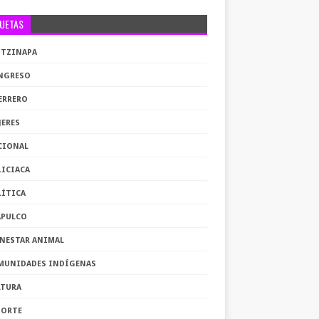
QUETAS
OTZINAPA
NGRESO
ERRERO
JERES
CIONAL
LICIACA
LÍTICA
APULCO
ENESTAR ANIMAL
MUNIDADES INDÍGENAS
LTURA
PORTE