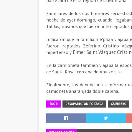
parte alta de esta región de la Montaña.
Familiares de los dos hombres secuestrad
noche de ayer domingo, cuando llegaban 
Tablas, mismos que fueron interceptados
Indicaron que la familia me'phàà viajaba
fueron raptados Zeferino Cristino Vá
Elmer Saint Vázquez Cristino
hipertenso y
En la camioneta también viajaba la esposa
de Santa Rosa, cercana de Ahuixotitla.
Finalmente, los denunciantes informaron
camioneta anaranjada doble cabina.
TAGS:
DESAPARICIÓN FORZADA
GUERRERO