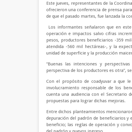
Este jueves, representantes de la Coordin
ofrecieron una conferencia de prensa para 
de que el pasado martes, fue lanzada la c
Los informantes señalaron que en este 
operación e impactos salvo cifras incre
pesos, productores beneficiarios -359 mil
atendida -560 mil hectáreas-, y la expec
unidad de superficie y la producción maicer
“Buenas las intenciones y perspectivas
perspectiva de los productores es otra”, s
Con el propósito de coadyuvar a que le
involucramiento responsable de los bene
cuenta una audiencia con el Secretario de
propuestas para lograr dichas mejoras.
Entre dichos planteamientos mencionaron
depuración del padrón de beneficiarios y 
beneficio; las reglas de operación y conv
del padrón y nuevos ingreso.