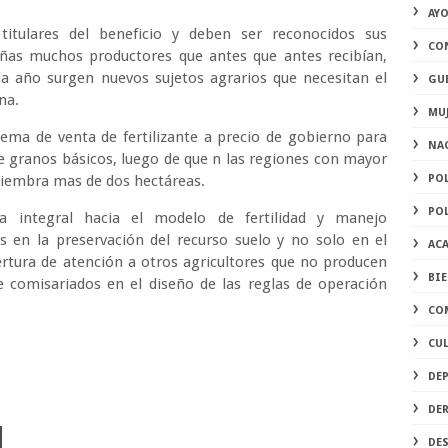
AY
itulares del beneficio y deben ser reconocidos sus
CO
ñas muchos productores que antes que antes recibían,
da año surgen nuevos sujetos agrarios que necesitan el
GU
na.
MU
ma de venta de fertilizante a precio de gobierno para
NA
 granos básicos, luego de que n las regiones con mayor
siembra mas de dos hectáreas.
PO
PO
 integral hacia el modelo de fertilidad y manejo
s en la preservación del recurso suelo y no solo en el
AC
ertura de atención a otros agricultores que no producen
BI
de comisariados en el diseño de las reglas de operación
CO
CU
DE
DE
DE