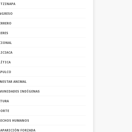
OTZINAPA
NGRESO
ERRERO
JERES
CIONAL
LICIACA
LÍTICA
APULCO
ENESTAR ANIMAL
MUNIDADES INDÍGENAS
LTURA
PORTE
RECHOS HUMANOS
SAPARICIÓN FORZADA