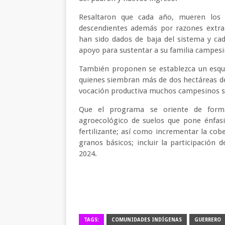
Resaltaron que cada año, mueren los t
descendientes además por razones extra
han sido dados de baja del sistema y ca
apoyo para sustentar a su familia campesi
También proponen se establezca un esque
quienes siembran más de dos hectáreas de
vocación productiva muchos campesinos 
Que el programa se oriente de forma
agroecológico de suelos que pone énfasi
fertilizante; así como incrementar la cob
granos básicos; incluir la participación 
2024.
TAGS:
COMUNIDADES INDÍGENAS
GUERRERO