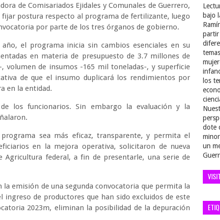
adora de Comisariados Ejidales y Comunales de Guerrero,
Lectu
bajo 
fijar postura respecto al programa de fertilizante, luego
Ramír
onvocatoria por parte de los tres órganos de gobierno.
parti
difer
año, el programa inicia sin cambios esenciales en su
temas
mentadas en materia de presupuesto de 3.7 millones de
mujer
-, volumen de insumos -165 mil toneladas-, y superficie
infan
tativa de que el insumo duplicará los rendimientos por
los t
a en la entidad.
econo
cienci
 de los funcionarios. Sin embargo la evaluación y la
Nuest
eñalaron.
persp
dote 
 programa sea más eficaz, transparente, y permita el
minor
ficiarios en la mejora operativa, solicitaron de nueva
un me
Guerr
 Agricultura federal, a fin de presentarle, una serie de
VISI
 la emisión de una segunda convocatoria que permita la
el ingreso de productores que han sido excluidos de este
ETI
ocatoria 2023m, eliminan la posibilidad de la depuración