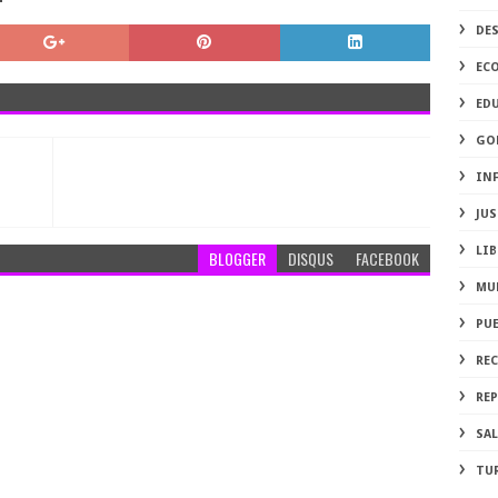
DE
EC
ED
GO
IN
JUS
LIB
BLOGGER
DISQUS
FACEBOOK
MU
PU
RE
REP
SA
TU