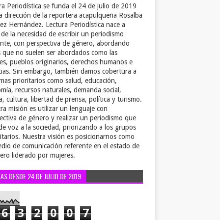
ra Periodística se funda el 24 de julio de 2019
la dirección de la reportera acapulqueña Rosalba
ez Hernández. Lectura Periodística nace a
r de la necesidad de escribir un periodismo
ente, con perspectiva de género, abordando
 que no suelen ser abordados como las
es, pueblos originarios, derechos humanos e
cias. Sin embargo, también damos cobertura a
emas prioritarios como salud, educación,
mía, recursos naturales, demanda social,
a, cultura, libertad de prensa, política y turismo.
ra misión es utilizar un lenguaje con
ectiva de género y realizar un periodismo que
de voz a la sociedad, priorizando a los grupos
itarios. Nuestra visión es posicionarnos como
dio de comunicación referente en el estado de
ero liderado por mujeres.
TAS DESDE 24 DE JULIO DE 2019
6
3
2
0
0
7