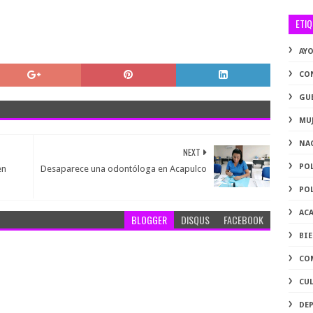
ETI
AY
CO
GU
MU
NA
NEXT
PO
en
Desaparece una odontóloga en Acapulco
PO
AC
BLOGGER
DISQUS
FACEBOOK
BI
CO
CU
DE