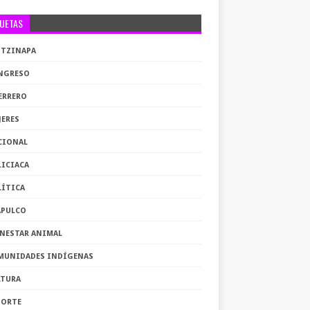
QUETAS
OTZINAPA
NGRESO
ERRERO
JERES
CIONAL
LICIACA
LÍTICA
APULCO
ENESTAR ANIMAL
MUNIDADES INDÍGENAS
LTURA
PORTE