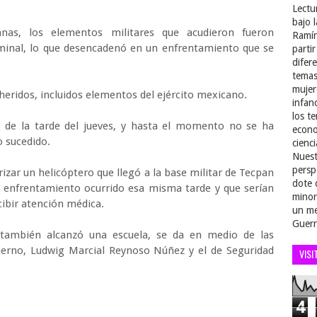
Lectu
bajo 
nas, los elementos militares que acudieron fueron
Ramír
inal, lo que desencadenó en un enfrentamiento que se
parti
difer
temas
mujer
heridos, incluidos elementos del ejército mexicano.
infan
los t
es de la tarde del jueves, y hasta el momento no se ha
econo
o sucedido.
cienci
Nuest
persp
rizar un helicóptero que llegó a la base militar de Tecpan
dote 
el enfrentamiento ocurrido esa misma tarde y que serían
minor
cibir atención médica.
un me
Guerr
 también alcanzó una escuela, se da en medio de las
bierno, Ludwig Marcial Reynoso Núñez y el de Seguridad
VISI
4