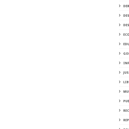
DE
DE
DE
EC
ED
GO
IN
JUS
LIB
MU
PU
RE
REP