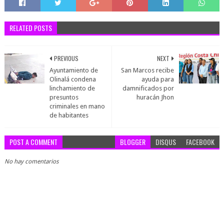
RELATED POSTS
PREVIOUS
NEXT
Ayuntamiento de
San Marcos recibe
Olinalá condena
ayuda para
linchamiento de
damnificados por
presuntos
huracán Jhon
criminales en mano
de habitantes
POST A COMMENT
BLOGGER
DISQUS
FACEBOOK
No hay comentarios