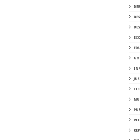
DE
DE
DE
EC
ED
GO
IN
JUS
LIB
MU
PU
RE
REP