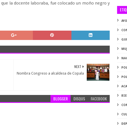
la que la docente laboraba, fue colocado un moño negro y
ETI
AY
CO
GU
MU
NA
NEXT
PO
Nombra Congreso a alcaldesa de Copala
PO
AC
BI
BLOGGER
DISQUS
FACEBOOK
CO
CU
DE