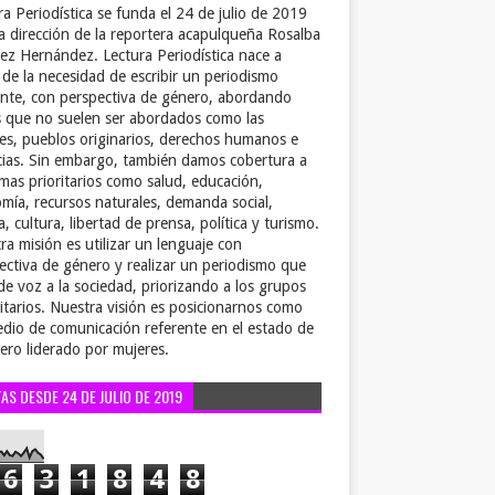
ra Periodística se funda el 24 de julio de 2019
la dirección de la reportera acapulqueña Rosalba
ez Hernández. Lectura Periodística nace a
r de la necesidad de escribir un periodismo
ente, con perspectiva de género, abordando
 que no suelen ser abordados como las
es, pueblos originarios, derechos humanos e
cias. Sin embargo, también damos cobertura a
emas prioritarios como salud, educación,
mía, recursos naturales, demanda social,
a, cultura, libertad de prensa, política y turismo.
ra misión es utilizar un lenguaje con
ectiva de género y realizar un periodismo que
de voz a la sociedad, priorizando a los grupos
itarios. Nuestra visión es posicionarnos como
dio de comunicación referente en el estado de
ero liderado por mujeres.
TAS DESDE 24 DE JULIO DE 2019
6
3
1
8
4
8