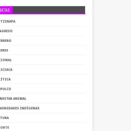
QUETAS
OTZINAPA
NGRESO
ERRERO
JERES
CIONAL
LICIACA
LÍTICA
APULCO
ENESTAR ANIMAL
MUNIDADES INDÍGENAS
LTURA
PORTE