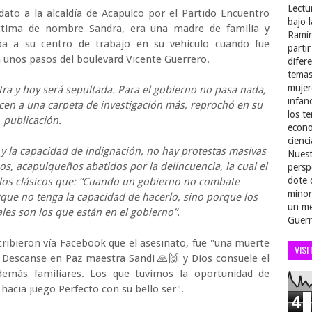
Lectu
dato a la alcaldía de Acapulco por el Partido Encuentro
bajo 
íctima de nombre Sandra, era una madre de familia y
Ramír
ba a su centro de trabajo en su vehículo cuando fue
parti
 a unos pasos del boulevard Vicente Guerrero.
difer
temas
mujer
tra y hoy será sepultada. Para el gobierno no pasa nada,
infan
cen a una carpeta de investigación más, reprochó en su
los t
publicación.
econo
cienci
 y la capacidad de indignación, no hay protestas masivas
Nuest
os, acapulqueños abatidos por la delincuencia, la cual el
persp
dote 
 los clásicos que: “Cuando un gobierno no combate
minor
rque no tenga la capacidad de hacerlo, sino porque los
un me
les son los que están en el gobierno”.
Guerr
ribieron vía Facebook que el asesinato, fue "una muerte
VISI
. Descanse en Paz maestra Sandi 🙏🙌 y Dios consuele el
demás familiares. Los que tuvimos la oportunidad de
hacia juego Perfecto con su bello ser".
4