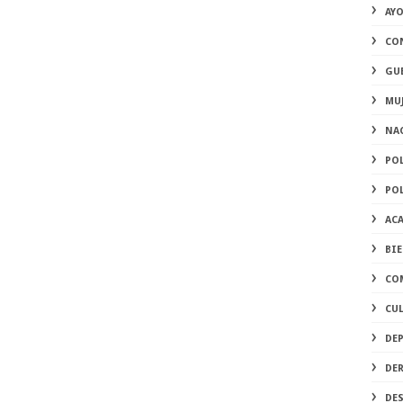
AY
CO
GU
MU
NA
PO
PO
AC
BI
CO
CU
DE
DE
DE