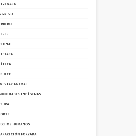
OTZINAPA
NGRESO
ERRERO
JERES
CIONAL
LICIACA
LÍTICA
APULCO
ENESTAR ANIMAL
MUNIDADES INDÍGENAS
LTURA
PORTE
RECHOS HUMANOS
SAPARICIÓN FORZADA