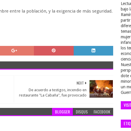
Lectu
bajo 
bre entre la población, y la exigencia de más seguridad.
Ramír
parti
difer
temas
mujer
infan
los t
econo
cienci
Nuest
persp
dote 
minor
NEXT
un me
De acuerdo a testigos, incendio en
Guerr
restaurante "La Cabaña", fue provocado
VISI
BLOGGER
DISQUS
FACEBOOK
ETI