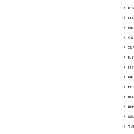
DE
EC
ED
GO
IN
JUS
LIB
MU
PU
RE
REP
SA
TU