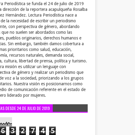
ra Periodística se funda el 24 de julio de 2019
la dirección de la reportera acapulqueña Rosalba
ez Hernández. Lectura Periodística nace a
r de la necesidad de escribir un periodismo
ente, con perspectiva de género, abordando
 que no suelen ser abordados como las
es, pueblos originarios, derechos humanos e
cias. Sin embargo, también damos cobertura a
emas prioritarios como salud, educación,
mía, recursos naturales, demanda social,
a, cultura, libertad de prensa, política y turismo.
ra misión es utilizar un lenguaje con
ectiva de género y realizar un periodismo que
de voz a la sociedad, priorizando a los grupos
itarios. Nuestra visión es posicionarnos como
dio de comunicación referente en el estado de
ero liderado por mujeres.
TAS DESDE 24 DE JULIO DE 2019
6
3
2
7
4
5