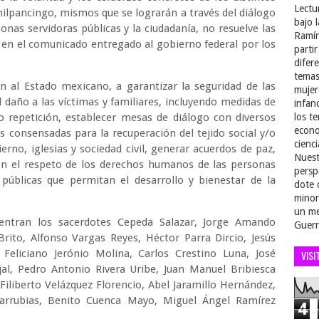
Lectu
hilpancingo, mismos que se lograrán a través del diálogo
bajo 
sonas servidoras públicas y la ciudadanía, no resuelve las
Ramír
ee en el comunicado entregado al gobierno federal por los
parti
difer
temas
n al Estado mexicano, a garantizar la seguridad de las
mujer
 daño a las víctimas y familiares, incluyendo medidas de
infan
no repetición, establecer mesas de diálogo con diversos
los t
econo
s consensadas para la recuperación del tejido social y/o
cienci
rno, iglesias y sociedad civil, generar acuerdos de paz,
Nuest
 en el respeto de los derechos humanos de las personas
persp
 públicas que permitan el desarrollo y bienestar de la
dote 
minor
un me
uentran los sacerdotes Cepeda Salazar, Jorge Amando
Guerr
rito, Alfonso Vargas Reyes, Héctor Parra Dircio, Jesús
, Feliciano Jerónio Molina, Carlos Crestino Luna, José
VISI
al, Pedro Antonio Rivera Uribe, Juan Manuel Bribiesca
Filiberto Velázquez Florencio, Abel Jaramillo Hernández,
sarrubias, Benito Cuenca Mayo, Miguel Ángel Ramírez
4