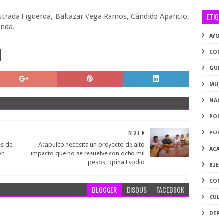
ETI
Estrada Figueroa, Baltazar Vega Ramos, Cándido Aparicio,
anda.
AY
CO
GU
MU
NA
PO
NEXT
PO
es de
Acapulco necesita un proyecto de alto
AC
en
impacto que no se resuelve con ocho mil
pesos, opina Evodio
BI
CO
BLOGGER
DISQUS
FACEBOOK
CU
DE