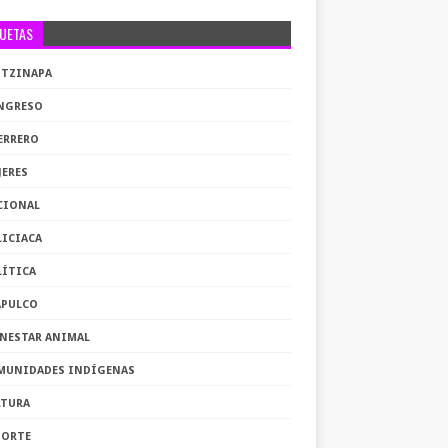
QUETAS
OTZINAPA
NGRESO
ERRERO
JERES
CIONAL
LICIACA
LÍTICA
APULCO
ENESTAR ANIMAL
MUNIDADES INDÍGENAS
LTURA
PORTE