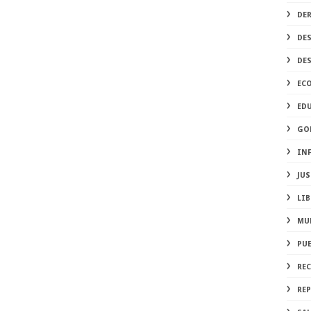
DE
DE
DE
EC
ED
GO
IN
JUS
LIB
MU
PU
RE
REP