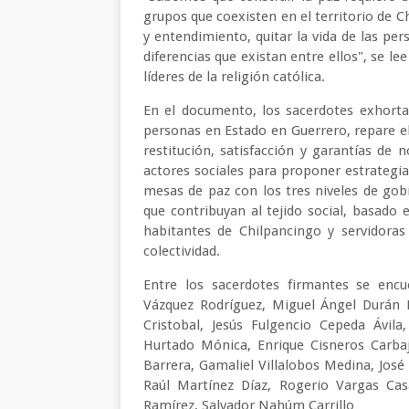
grupos que coexisten en el territorio de C
y entendimiento, quitar la vida de las per
diferencias que existan entre ellos", se l
líderes de la religión católica.
En el documento, los sacerdotes exhorta
personas en Estado en Guerrero, repare el
restitución, satisfacción y garantías de 
actores sociales para proponer estrategia
mesas de paz con los tres niveles de gobie
que contribuyan al tejido social, basado
habitantes de Chilpancingo y servidoras
colectividad.
Entre los sacerdotes firmantes se enc
Vázquez Rodríguez, Miguel Ángel Durán B
Cristobal, Jesús Fulgencio Cepeda Ávila
Hurtado Mónica, Enrique Cisneros Carbaj
Barrera, Gamaliel Villalobos Medina, José 
Raúl Martínez Díaz, Rogerio Vargas Ca
Ramírez, Salvador Nahúm Carrillo