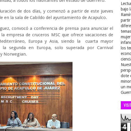
lidad, a todos los habitantes del estado de Guerrero.
Lectu
bajo 
uración de dos días, y comenzó a partir de este jueves
Ramír
rde en la sala de Cabildo del ayuntamiento de Acapulco.
parti
difer
íguez, convocó a conferencia de prensa para anunciar el
temas
e la empresa de cruceros MSC que ofrece vacaciones de
mujer
Mediterráneo, Europa y Asia, siendo la cuarta mayor
infan
la segunda en Europa,​ solo superada por Carnival
los t
econo
p y Norwegian.
cienci
Nuest
persp
dote 
minor
un me
Guerr
VISI
4