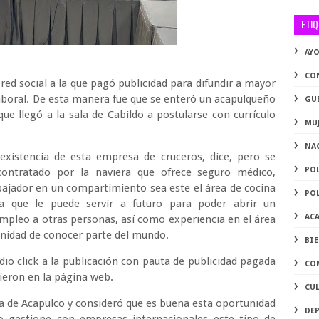
ETI
AY
CO
ed social a la que pagó publicidad para difundir a mayor
aboral. De esta manera fue que se enteró un acapulqueño
GU
ue llegó a la sala de Cabildo a postularse con currículo
MU
NA
existencia de esta empresa de cruceros, dice, pero se
PO
ontratado por la naviera que ofrece seguro médico,
abajador en un compartimiento sea este el área de cocina
PO
cia que le puede servir a futuro para poder abrir un
AC
empleo a otras personas, así como experiencia en el área
rtunidad de conocer parte del mundo.
BI
io click a la publicación con pauta de publicidad pagada
CO
rieron en la página web.
CU
ía de Acapulco y consideró que es buena esta oportunidad
DE