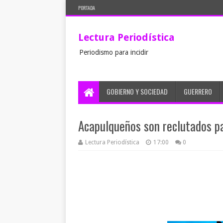
PORTADA
Lectura Periodística
Periodismo para incidir
GOBIERNO Y SOCIEDAD
GUERRERO
Acapulqueños son reclutados pa
Lectura Periodística
17:00
0