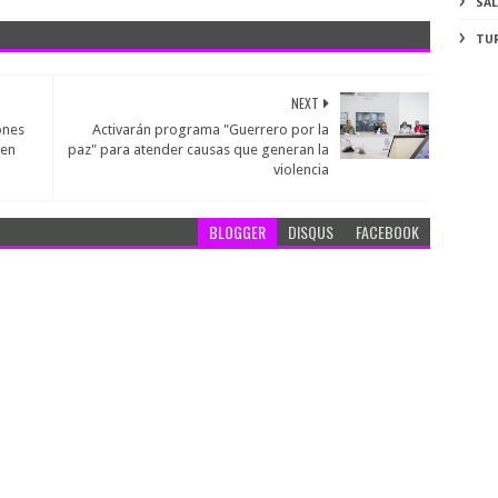
SA
TU
NEXT
ones
Activarán programa "Guerrero por la
den
paz" para atender causas que generan la
violencia
BLOGGER
DISQUS
FACEBOOK