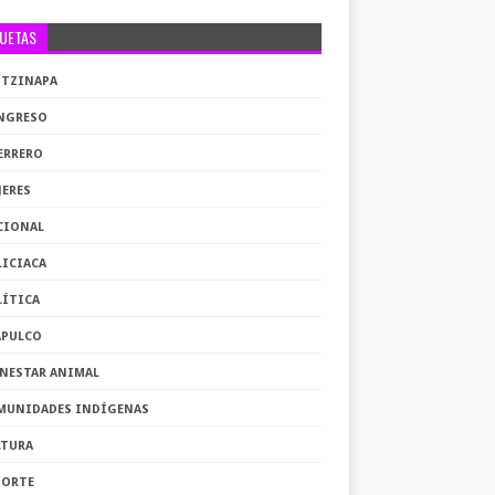
QUETAS
OTZINAPA
NGRESO
ERRERO
JERES
CIONAL
LICIACA
LÍTICA
APULCO
ENESTAR ANIMAL
MUNIDADES INDÍGENAS
LTURA
PORTE