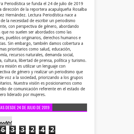
ra Periodística se funda el 24 de julio de 2019
la dirección de la reportera acapulqueña Rosalba
ez Hernández. Lectura Periodística nace a
r de la necesidad de escribir un periodismo
ente, con perspectiva de género, abordando
 que no suelen ser abordados como las
es, pueblos originarios, derechos humanos e
cias. Sin embargo, también damos cobertura a
emas prioritarios como salud, educación,
mía, recursos naturales, demanda social,
a, cultura, libertad de prensa, política y turismo.
ra misión es utilizar un lenguaje con
ectiva de género y realizar un periodismo que
de voz a la sociedad, priorizando a los grupos
itarios. Nuestra visión es posicionarnos como
dio de comunicación referente en el estado de
ero liderado por mujeres.
TAS DESDE 24 DE JULIO DE 2019
6
3
3
2
4
2