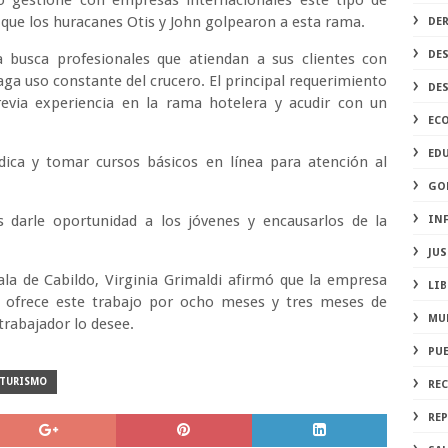
o gestione con empresas internacionales este tipo de
que los huracanes Otis y John golpearon a esta rama.
DE
DE
a busca profesionales que atiendan a sus clientes con
aga uso constante del crucero. El principal requerimiento
DE
revia experiencia en la rama hotelera y acudir con un
EC
ED
dica y tomar cursos básicos en línea para atención al
GO
s darle oportunidad a los jóvenes y encausarlos de la
IN
JUS
ala de Cabildo, Virginia Grimaldi afirmó que la empresa
LIB
ofrece este trabajo por ocho meses y tres meses de
MU
 trabajador lo desee.
PU
TURISMO
RE
REP