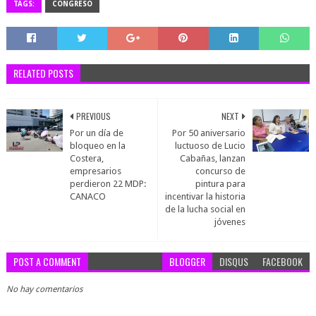
TAGS:
CONGRESO
RELATED POSTS
PREVIOUS
NEXT
Por un día de
Por 50 aniversario
bloqueo en la
luctuoso de Lucio
Costera,
Cabañas, lanzan
empresarios
concurso de
perdieron 22 MDP:
pintura para
CANACO
incentivar la historia
de la lucha social en
jóvenes
POST A COMMENT
BLOGGER
DISQUS
FACEBOOK
No hay comentarios