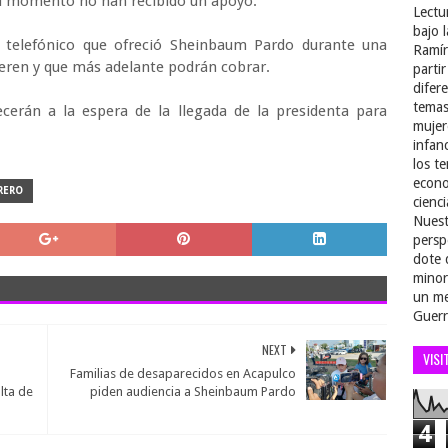
el momento no han recibido un apoyo.
Lectu
bajo 
telefónico que ofreció Sheinbaum Pardo durante una
Ramír
peren y que más adelante podrán cobrar.
parti
difer
temas
erán a la espera de la llegada de la presidenta para
mujer
infan
los t
econo
RERO
cienci
Nuest
persp
dote 
minor
un me
Guerr
NEXT
VISI
Familias de desaparecidos en Acapulco
lta de
piden audiencia a Sheinbaum Pardo
4