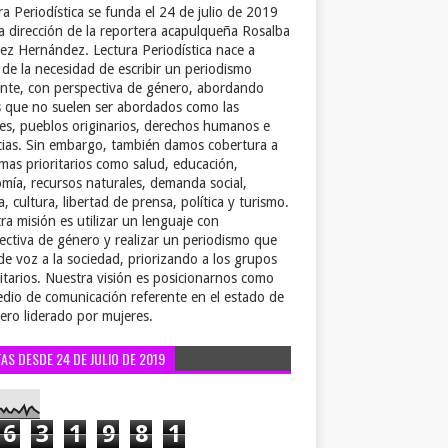
ra Periodística se funda el 24 de julio de 2019
la dirección de la reportera acapulqueña Rosalba
ez Hernández. Lectura Periodística nace a
r de la necesidad de escribir un periodismo
ente, con perspectiva de género, abordando
 que no suelen ser abordados como las
es, pueblos originarios, derechos humanos e
cias. Sin embargo, también damos cobertura a
emas prioritarios como salud, educación,
mía, recursos naturales, demanda social,
a, cultura, libertad de prensa, política y turismo.
ra misión es utilizar un lenguaje con
ectiva de género y realizar un periodismo que
de voz a la sociedad, priorizando a los grupos
itarios. Nuestra visión es posicionarnos como
dio de comunicación referente en el estado de
ero liderado por mujeres.
TAS DESDE 24 DE JULIO DE 2019
6
3
1
9
8
1