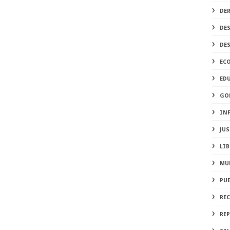
DE
DE
DE
EC
ED
GO
IN
JUS
LIB
MU
PU
RE
REP