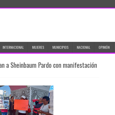
INTERNACIONAL
MUJERES
MUNICIPIOS
NACIONAL
OPINIÓN
an a Sheinbaum Pardo con manifestación