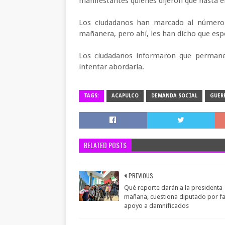
manifestantes quienes dijeron que hasta 
Los ciudadanos han marcado al número 
mañanera, pero ahí, les han dicho que es
Los ciudadanos informaron que permanec
intentar abordarla.
TAGS:
ACAPULCO
DEMANDA SOCIAL
GUER
RELATED POSTS
PREVIOUS
Qué reporte darán a la presidenta
mañana, cuestiona diputado por fa
apoyo a damnificados