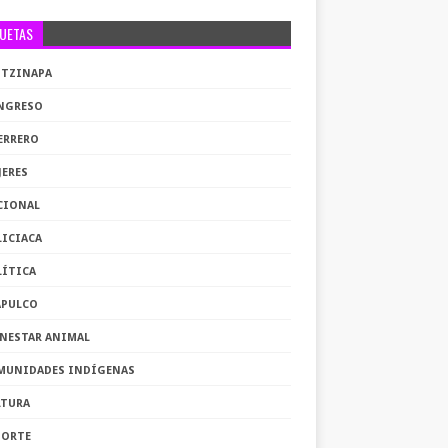
QUETAS
OTZINAPA
NGRESO
ERRERO
JERES
CIONAL
LICIACA
LÍTICA
APULCO
ENESTAR ANIMAL
MUNIDADES INDÍGENAS
LTURA
PORTE