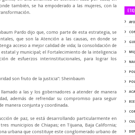
 donde también, se ha empoderado a las mujeres, con la
ETI
transformación.
AY
nbaum Pardo dijo que, como parte de esta estrategia, se
CO
ntales, que son la Atención a las causas, en donde se
GU
enga acceso a mejor calidad de vida; la consolidación de
l estatal y municipal; el Fortalecimiento de la inteligencia
MU
ión de esfuerzos interinstitucionales, para lograr los
NA
PO
guridad son fruto de la justicia”: Sheinbaum
PO
 llamado a las y los gobernadores a atender de manera
AC
ridad, además de refrendar su compromiso para seguir
BI
a de manera conjunta y coordinada.
CO
ucción de paz, se está desarrollando particularmente en
CU
tres municipios de Chiapas; en Tijuana, Baja California;
 zona urbana que constituye este conglomerado urbano de
DE