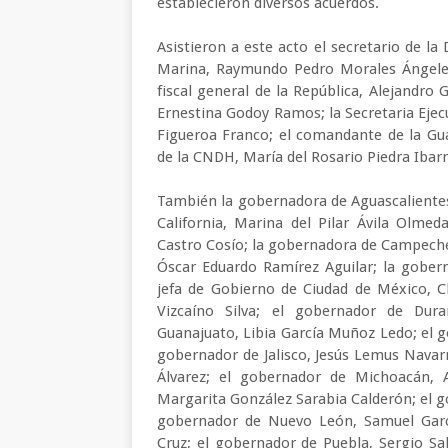
establecieron diversos acuerdos.
Asistieron a este acto el secretario de la 
Marina, Raymundo Pedro Morales Ángeles;
fiscal general de la República, Alejandro 
Ernestina Godoy Ramos; la Secretaria Ejec
Figueroa Franco; el comandante de la Gu
de la CNDH, María del Rosario Piedra Ibarr
También la gobernadora de Aguascalientes
California, Marina del Pilar Ávila Olmed
Castro Cosío; la gobernadora de Campech
Óscar Eduardo Ramírez Aguilar; la gober
jefa de Gobierno de Ciudad de México, C
Vizcaíno Silva; el gobernador de Dura
Guanajuato, Libia García Muñoz Ledo; el 
gobernador de Jalisco, Jesús Lemus Navar
Álvarez; el gobernador de Michoacán, 
Margarita González Sarabia Calderón; el g
gobernador de Nuevo León, Samuel Garc
Cruz; el gobernador de Puebla, Sergio S