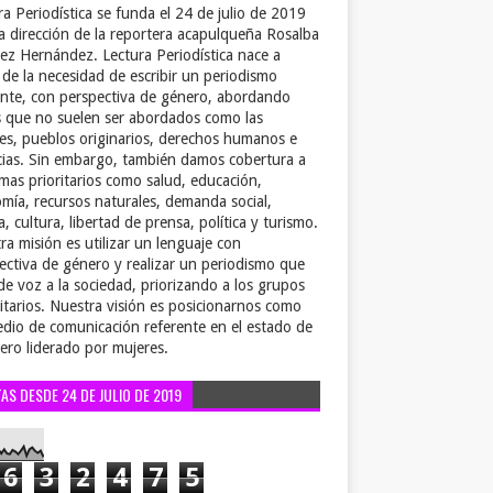
ra Periodística se funda el 24 de julio de 2019
la dirección de la reportera acapulqueña Rosalba
ez Hernández. Lectura Periodística nace a
r de la necesidad de escribir un periodismo
ente, con perspectiva de género, abordando
 que no suelen ser abordados como las
es, pueblos originarios, derechos humanos e
cias. Sin embargo, también damos cobertura a
emas prioritarios como salud, educación,
mía, recursos naturales, demanda social,
a, cultura, libertad de prensa, política y turismo.
ra misión es utilizar un lenguaje con
ectiva de género y realizar un periodismo que
de voz a la sociedad, priorizando a los grupos
itarios. Nuestra visión es posicionarnos como
dio de comunicación referente en el estado de
ero liderado por mujeres.
TAS DESDE 24 DE JULIO DE 2019
6
3
2
4
7
5