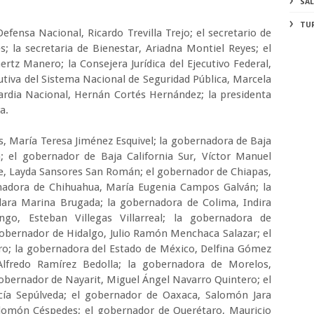
SA
TU
Defensa Nacional, Ricardo Trevilla Trejo; el secretario de
 la secretaria de Bienestar, Ariadna Montiel Reyes; el
Gertz Manero; la Consejera Jurídica del Ejecutivo Federal,
utiva del Sistema Nacional de Seguridad Pública, Marcela
ardia Nacional, Hernán Cortés Hernández; la presidenta
a.
, María Teresa Jiménez Esquivel; la gobernadora de Baja
a; el gobernador de Baja California Sur, Víctor Manuel
e, Layda Sansores San Román; el gobernador de Chiapas,
nadora de Chihuahua, María Eugenia Campos Galván; la
lara Marina Brugada; la gobernadora de Colima, Indira
ngo, Esteban Villegas Villarreal; la gobernadora de
gobernador de Hidalgo, Julio Ramón Menchaca Salazar; el
ro; la gobernadora del Estado de México, Delfina Gómez
Alfredo Ramírez Bedolla; la gobernadora de Morelos,
obernador de Nayarit, Miguel Ángel Navarro Quintero; el
ía Sepúlveda; el gobernador de Oaxaca, Salomón Jara
alomón Céspedes; el gobernador de Querétaro, Mauricio