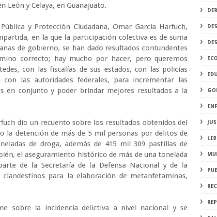
n León y Celaya, en Guanajuato.
DE
d Pública y Protección Ciudadana, Omar García Harfuch,
DE
partida, en la que la participación colectiva es de suma
DE
manas de gobierno, se han dado resultados contundentes
mino correcto; hay mucho por hacer, pero queremos
EC
des, con las fiscalías de sus estados, con las policías
ED
 con las autoridades federales, para incrementar las
es en conjunto y poder brindar mejores resultados a la
GO
IN
fuch dio un recuento sobre los resultados obtenidos del
JUS
do la detención de más de 5 mil personas por delitos de
LIB
neladas de droga, además de 415 mil 309 pastillas de
bién, el aseguramiento histórico de más de una tonelada
MU
arte de la Secretaría de la Defensa Nacional y de la
PU
s clandestinos para la elaboración de metanfetaminas,
RE
REP
 sobre la incidencia delictiva a nivel nacional y se