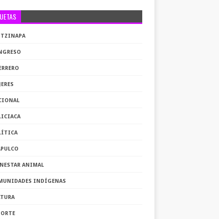
QUETAS
OTZINAPA
NGRESO
ERRERO
JERES
CIONAL
LICIACA
LÍTICA
APULCO
ENESTAR ANIMAL
MUNIDADES INDÍGENAS
LTURA
PORTE