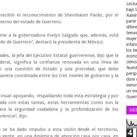
Lectu
bajo 
, recibió el reconocimiento de Sheinbaum Pardo, por el
Ramír
parti
bierno del estado de Guerrero.
difer
temas
rme a la gobernadora Evelyn Salgado que, además, está
mujer
ado de Guerrero”, destacó la presidenta de México.
infan
los t
es, la jefa del Ejecutivo Estatal guerrerense, dijo que la
econo
deral, significa la confianza renovada en una línea de
cienci
Nuest
mo una cuestión de Estado y una prioridad, que debe
persp
anera coordinada entre los tres niveles de gobierno y la
dote 
minor
un me
inuar apoyando, respaldando toda esta estrategia y por
Guerr
ada con estas tareas, estas herramientas como son la
ra la seguridad ciudadana y la profundización de los
VISI
lencia”, dijo.
 se ha dado impulso a esta visión desde el territorio,
4
la gente, en una dinámica de atención casa por casa, en