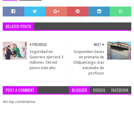
RELATED POSTS
PREVIOUS
NEXT
Seguridad en
Suspenden clases
Guerrero ejercerá 3
en primaria de
millones 736 mil
Chilpancingo, tras
pesos este año
asesinato de
profesor
POST A COMMENT
BLOGGER
DISQUS
FACEBOOK
No hay comentarios