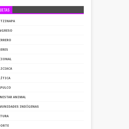
QUETAS
OTZINAPA
NGRESO
ERRERO
JERES
CIONAL
LICIACA
LÍTICA
APULCO
ENESTAR ANIMAL
MUNIDADES INDÍGENAS
LTURA
PORTE