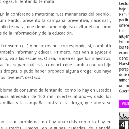
drogas. El fentanilo te mata
Lectu
bajo 
 En la conferencia matutina: “Las mañaneras del pueblo”,
Ramír
parti
aum Pardo, presentó la campaña preventiva, nacional y
difer
anilo te mata, que tiene como objetivo evitar el consumo
temas
vés de la información y de la educación.
mujer
infan
el consumo (...) A nosotros nos corresponde, sí, combatir
los t
 también informar y educar. Primero, nos van a ayudar a
econo
do, va a las escuelas. O sea, la idea es que los maestros,
cienci
Nuest
ación, sepan cuál es la conducta que cambia con un hijo
persp
 las drogas, o pudo haber probado alguna droga; que haya
dote 
los jóvenes”, destacó.
minor
un me
oblema de consumo de fentanilo, como lo hay en Estados
Guerr
causa alrededor de 100 mil muertes al año—, dado los
 familias y la campaña contra esta droga, que ahora se
VISI
 no es un problema, no hay una crisis como lo hay en
4
de Estados Unidos, en algunas ciudades de Canadá,