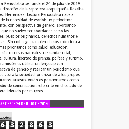
ra Periodística se funda el 24 de julio de 2019
la dirección de la reportera acapulqueña Rosalba
ez Hernández. Lectura Periodística nace a
r de la necesidad de escribir un periodismo
ente, con perspectiva de género, abordando
 que no suelen ser abordados como las
es, pueblos originarios, derechos humanos e
cias. Sin embargo, también damos cobertura a
emas prioritarios como salud, educación,
mía, recursos naturales, demanda social,
a, cultura, libertad de prensa, política y turismo.
ra misión es utilizar un lenguaje con
ectiva de género y realizar un periodismo que
de voz a la sociedad, priorizando a los grupos
itarios. Nuestra visión es posicionarnos como
dio de comunicación referente en el estado de
ero liderado por mujeres.
TAS DESDE 24 DE JULIO DE 2019
6
3
2
8
6
3