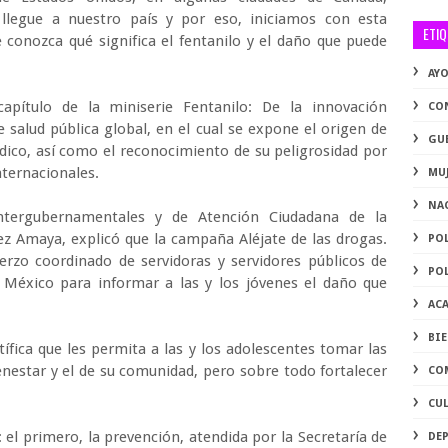
llegue a nuestro país y por eso, iniciamos con esta
ETI
 conozca qué significa el fentanilo y el daño que puede
AY
apítulo de la miniserie Fentanilo: De la innovación
CO
salud pública global, en el cual se expone el origen de
GU
dico, así como el reconocimiento de su peligrosidad por
internacionales.
MU
NA
ntergubernamentales y de Atención Ciudadana de la
rez Amaya, explicó que la campaña Aléjate de las drogas.
PO
uerzo coordinado de servidoras y servidores públicos de
PO
 México para informar a las y los jóvenes el daño que
AC
BI
ífica que les permita a las y los adolescentes tomar las
enestar y el de su comunidad, pero sobre todo fortalecer
CO
CU
el primero, la prevención, atendida por la Secretaría de
DE