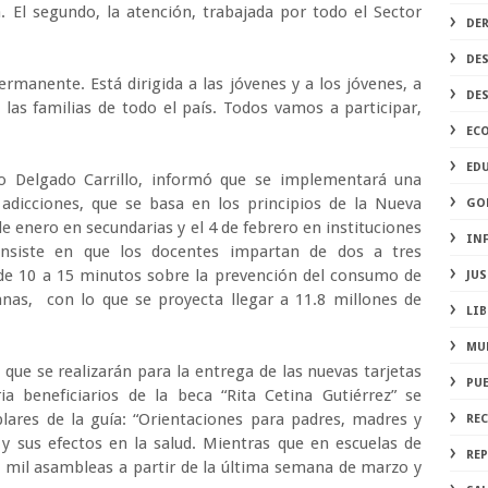
a. El segundo, la atención, trabajada por todo el Sector
DE
DE
rmanente. Está dirigida a las jóvenes y a los jóvenes, a
DE
 las familias de todo el país. Todos vamos a participar,
EC
ED
io Delgado Carrillo, informó que se implementará una
 adicciones, que se basa en los principios de la Nueva
GO
de enero en secundarias y el 4 de febrero en instituciones
IN
onsiste en que los docentes impartan de dos a tres
de 10 a 15 minutos sobre la prevención del consumo de
JUS
as, con lo que se proyecta llegar a 11.8 millones de
LIB
MU
que se realizarán para la entrega de las nuevas tarjetas
PU
ia beneficiarios de la beca “Rita Cetina Gutiérrez” se
lares de la guía: “Orientaciones para padres, madres y
RE
 y sus efectos en la salud. Mientras que en escuelas de
REP
3 mil asambleas a partir de la última semana de marzo y