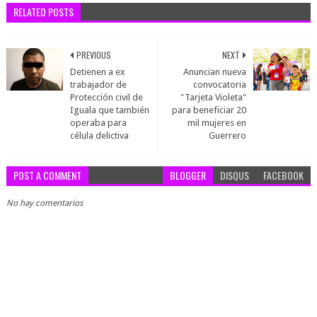
RELATED POSTS
PREVIOUS
NEXT
Detienen a ex
Anuncian nueva
trabajador de
convocatoria
Protección civil de
"Tarjeta Violeta"
Iguala que también
para beneficiar 20
operaba para
mil mujeres en
célula delictiva
Guerrero
POST A COMMENT
BLOGGER
DISQUS
FACEBOOK
No hay comentarios