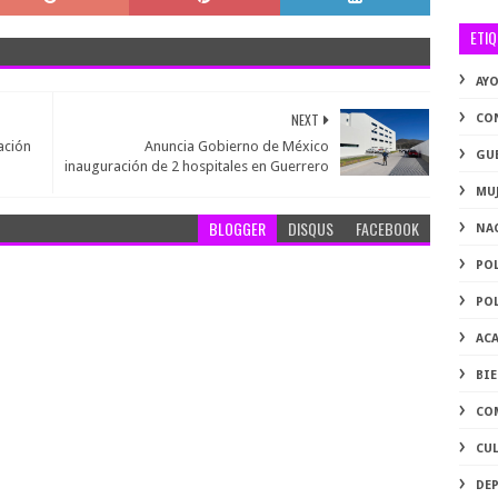
ETI
AY
NEXT
CO
ación
Anuncia Gobierno de México
GU
inauguración de 2 hospitales en Guerrero
MU
BLOGGER
DISQUS
FACEBOOK
NA
PO
PO
AC
BI
CO
CU
DE