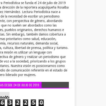
ra Periodística se funda el 24 de julio de 2019
la dirección de la reportera acapulqueña Rosalba
ez Hernández. Lectura Periodística nace a
r de la necesidad de escribir un periodismo
ente, con perspectiva de género, abordando
 que no suelen ser abordados como las
es, pueblos originarios, derechos humanos e
cias. Sin embargo, también damos cobertura a
emas prioritarios como salud, educación,
mía, recursos naturales, demanda social,
a, cultura, libertad de prensa, política y turismo.
ra misión es utilizar un lenguaje con
ectiva de género y realizar un periodismo que
de voz a la sociedad, priorizando a los grupos
itarios. Nuestra visión es posicionarnos como
dio de comunicación referente en el estado de
ero liderado por mujeres.
TAS DESDE 24 DE JULIO DE 2019
6
3
2
2
5
0