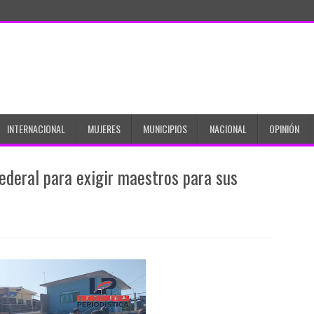
INTERNACIONAL
MUJERES
MUNICIPIOS
NACIONAL
OPINIÓN
ederal para exigir maestros para sus