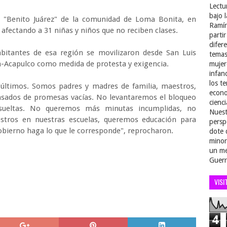
Lectu
bajo 
 "Benito Juárez" de la comunidad de Loma Bonita, en
Ramír
afectando a 31 niñas y niños que no reciben clases.
parti
difer
bitantes de esa región se movilizaron desde San Luis
temas
a-Acapulco como medida de protesta y exigencia.
mujer
infan
los t
últimos. Somos padres y madres de familia, maestros,
econo
nsados de promesas vacías. No levantaremos el bloqueo
cienci
sueltas. No queremos más minutas incumplidas, no
Nuest
ros en nuestras escuelas, queremos educación para
persp
bierno haga lo que le corresponde", reprocharon.
dote 
minor
un me
Guerr
VISI
4