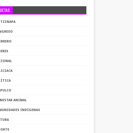
QUETAS
OTZINAPA
NGRESO
ERRERO
JERES
CIONAL
LICIACA
LÍTICA
APULCO
ENESTAR ANIMAL
MUNIDADES INDÍGENAS
LTURA
PORTE