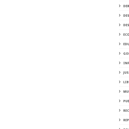
DE
DE
DE
EC
ED
GO
IN
JUS
LIB
MU
PU
RE
REP