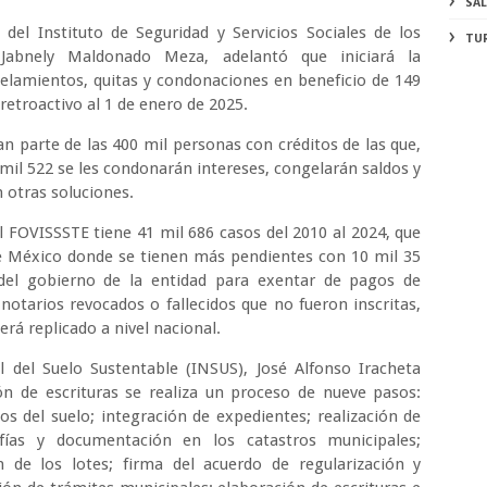
SA
 del Instituto de Seguridad y Servicios Sociales de los
TU
 Jabnely Maldonado Meza, adelantó que iniciará la
amientos, quitas y condonaciones en beneficio de 149
 retroactivo al 1 de enero de 2025.
n parte de las 400 mil personas con créditos de las que,
88 mil 522 se les condonarán intereses, congelarán saldos y
án otras soluciones.
l FOVISSSTE tiene 41 mil 686 casos del 2010 al 2024, que
de México donde se tienen más pendientes con 10 mil 35
 del gobierno de la entidad para exentar de pagos de
notarios revocados o fallecidos que no fueron inscritas,
erá replicado a nivel nacional.
al del Suelo Sustentable (INSUS), José Alfonso Iracheta
ión de escrituras se realiza un proceso de nueve pasos:
os del suelo; integración de expedientes; realización de
afías y documentación en los catastros municipales;
 de los lotes; firma del acuerdo de regularización y