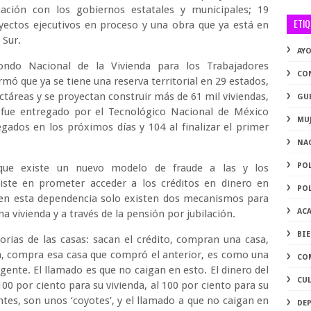
ación con los gobiernos estatales y municipales; 19
ETI
oyectos ejecutivos en proceso y una obra que ya está en
a Sur.
AY
Fondo Nacional de la Vivienda para los Trabajadores
CO
mó que ya se tiene una reserva territorial en 29 estados,
ectáreas y se proyectan construir más de 61 mil viviendas,
GU
 fue entregado por el Tecnológico Nacional de México
MU
ados en los próximos días y 104 al finalizar el primer
NA
PO
que existe un nuevo modelo de fraude a las y los
iste en prometer acceder a los créditos en dinero en
PO
ue en esta dependencia solo existen dos mecanismos para
AC
a vivienda y a través de la pensión por jubilación.
BI
orias de las casas: sacan el crédito, compran una casa,
, compra esa casa que compró el anterior, es como una
CO
 gente. El llamado es que no caigan en esto. El dinero del
CU
 100 por ciento para su vivienda, al 100 por ciento para su
tes, son unos ‘coyotes’, y el llamado a que no caigan en
DE