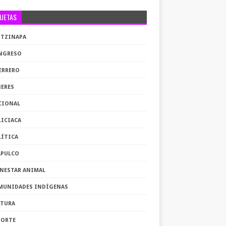
QUETAS
OTZINAPA
NGRESO
ERRERO
JERES
CIONAL
LICIACA
LÍTICA
APULCO
ENESTAR ANIMAL
MUNIDADES INDÍGENAS
LTURA
PORTE