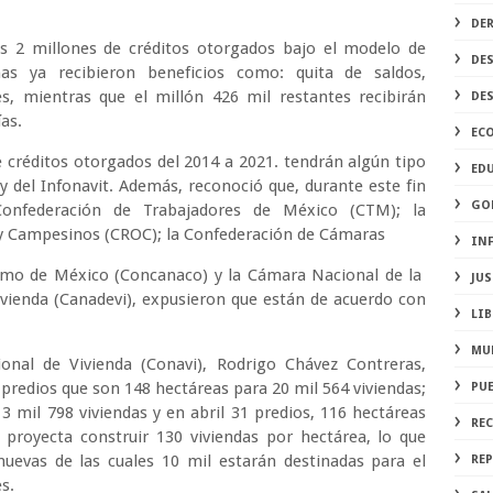
DE
s 2 millones de créditos otorgados bajo el modelo de
DE
as ya recibieron beneficios como: quita de saldos,
s, mientras que el millón 426 mil restantes recibirán
DE
ías.
EC
 créditos otorgados del 2014 a 2021. tendrán algún tipo
ED
ey del Infonavit. Además, reconoció que, durante este fin
GO
onfederación de Trabajadores de México (CTM); la
 y Campesinos (CROC); la Confederación de Cámaras
IN
ismo de México (Concanaco) y la Cámara Nacional de la
JUS
ivienda (Canadevi), expusieron que están de acuerdo con
LIB
MU
onal de Vivienda (Conavi), Rodrigo Chávez Contreras,
predios que son 148 hectáreas para 20 mil 564 viviendas;
PU
 mil 798 viviendas y en abril 31 predios, 116 hectáreas
RE
 proyecta construir 130 viviendas por hectárea, lo que
nuevas de las cuales 10 mil estarán destinadas para el
REP
es.