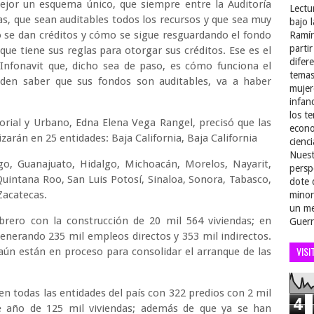
jor un esquema único, que siempre entre la Auditoría
Lectu
as, que sean auditables todos los recursos y que sea muy
bajo 
 se dan créditos y cómo se sigue resguardando el fondo
Ramír
parti
 que tiene sus reglas para otorgar sus créditos. Ese es el
difer
Infonavit que, dicho sea de paso, es cómo funciona el
temas
den saber que sus fondos son auditables, va a haber
mujer
infan
los t
torial y Urbano, Edna Elena Vega Rangel, precisó que las
econo
izarán en 25 entidades: Baja California, Baja California
cienci
Nuest
o, Guanajuato, Hidalgo, Michoacán, Morelos, Nayarit,
persp
uintana Roo, San Luis Potosí, Sinaloa, Sonora, Tabasco,
dote 
y Zacatecas.
minor
un me
rero con la construcción de 20 mil 564 viviendas; en
Guerr
generando 235 mil empleos directos y 353 mil indirectos.
VISI
aún están en proceso para consolidar el arranque de las
 en todas las entidades del país con 322 predios con 2 mil
4
te año de 125 mil viviendas; además de que ya se han