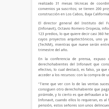
realizado 31 mesas técnicas de coordin
convenios ya suscritos; se tienen 200 pr
construcción en Los Cabos, Baja Californi
El director general del Instituto del 
(Infonavit), Octavio Romero Oropeza, infor
123 predios, lo que quiere decir casi 360 h
cuyos proyectos arquitectónicos, uno ya
(TecNM), mientras que nueve serán entreg
trimestre del año.
En la conferencia de prensa, expuso 
derechohabientes del Infonavit que cons
efectivo, lo cual destacó, es falso, ya q
acceder a los recursos: con la compra de un
“Tiene que ver con lo de las ventas suces
consiguen otro derechohabiente que paga
pirámide, y lo cierto es que defraudan a la
Infonavit, cuando ellos lo requieran, es al
pensión, estos señores son unos delincuen