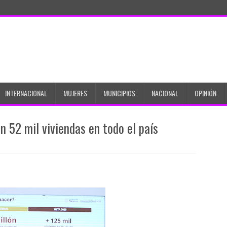
INTERNACIONAL
MUJERES
MUNICIPIOS
NACIONAL
OPINIÓN
án 52 mil viviendas en todo el país