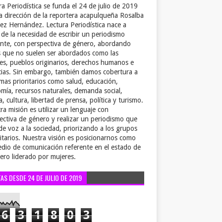
ra Periodística se funda el 24 de julio de 2019
la dirección de la reportera acapulqueña Rosalba
ez Hernández. Lectura Periodística nace a
r de la necesidad de escribir un periodismo
ente, con perspectiva de género, abordando
 que no suelen ser abordados como las
es, pueblos originarios, derechos humanos e
cias. Sin embargo, también damos cobertura a
emas prioritarios como salud, educación,
mía, recursos naturales, demanda social,
a, cultura, libertad de prensa, política y turismo.
ra misión es utilizar un lenguaje con
ectiva de género y realizar un periodismo que
de voz a la sociedad, priorizando a los grupos
itarios. Nuestra visión es posicionarnos como
dio de comunicación referente en el estado de
ero liderado por mujeres.
TAS DESDE 24 DE JULIO DE 2019
6
3
1
8
0
3