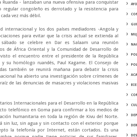
na Ruanda - lanzaban una nueva ofensiva para conquistar
AY
to regular congoleño es derrotado y la resistencia para
CO
 cada vez más débil.
GU
ad internacional y los dos países mediadores -Angola y
MU
ciaciones para evitar que la crisis actual se extienda al
l sábado se celebre en Dar es Salaam una reunión
NA
os de África Oriental y la Comunidad de Desarrollo de
PO
evisto el encuentro entre el presidente de la República
i, y su homólogo ruandés, Paul Kagame. El Consejo de
PO
as también se reunirá mañana para debatir la crisis
AC
nacional ha abierto una investigación sobre crímenes de
raíz de las denuncias de masacres y violaciones masivas
BI
CO
arios Internacionales para el Desarrollo en la República
CU
cto telefónico en Goma para confirmar a los medios de
DE
ación humanitaria en toda la región de Kivu del Norte.
sin luz, sin agua y sin contacto con el exterior porque
DE
pto la telefonía por Internet, están cortados. Es una
DE
mbre porque nadie tiene noticias de sus familiares,