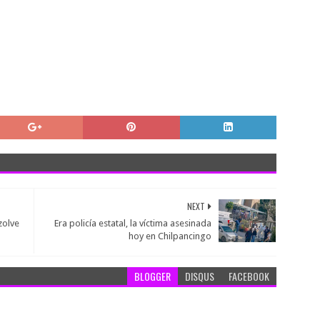
NEXT
zolve
Era policía estatal, la víctima asesinada
hoy en Chilpancingo
BLOGGER
DISQUS
FACEBOOK