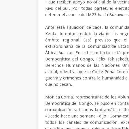
- que reciben apoyo no oficial de la veci
Kivu del Sur. Por todas partes, el ejérci
detener el avance del M23 hacia Bukavu es
Ante esta situación de caos, la comunid
Kenia- intentan reabrir la vía de las nego
ámbito regional. Está previsto que e
extraordinaria de la Comunidad de Estad
África Austral. En este contexto está pr
Democrática del Congo, Félix Tshiseked
Derechos Humanos de las Naciones Unid
actual, mientras que la Corte Penal Inter
guerra y crímenes contra la humanidad a 
que no cesan.
Monica Corna, representante de los Volunt
Democrática del Congo, se puso en conta
comunicación vaticanos la dramática situ
«Desde hace una semana -dijo- Goma está 
todos los canales de comunicación, exce
situación que genera miedo e incertidu