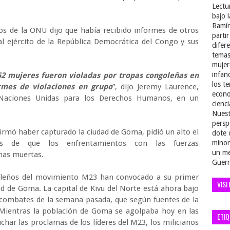
Lectu
bajo 
Ramír
os de la ONU dijo que había recibido informes de otros
parti
al ejército de la República Democrática del Congo y sus
difer
temas
mujer
infan
52 mujeres fueron violadas por tropas congoleñas en
los t
ormes de violaciones en grupo
”, dijo Jeremy Laurence,
econo
 Naciones Unidas para los Derechos Humanos, en un
cienci
Nuest
persp
irmó haber capturado la ciudad de Goma, pidió un alto el
dote 
és de que los enfrentamientos con las fuerzas
minor
un me
nas muertas.
Guerr
oleños del movimiento M23 han convocado a su primer
VISI
ad de Goma. La capital de Kivu del Norte está ahora bajo
 combates de la semana pasada, que según fuentes de la
Mientras la población de Goma se agolpaba hoy en las
ETI
uchar las proclamas de los líderes del M23, los milicianos