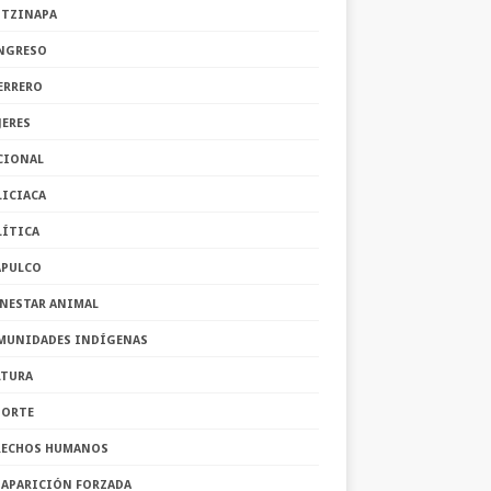
OTZINAPA
NGRESO
ERRERO
JERES
CIONAL
LICIACA
LÍTICA
APULCO
ENESTAR ANIMAL
MUNIDADES INDÍGENAS
LTURA
PORTE
RECHOS HUMANOS
SAPARICIÓN FORZADA