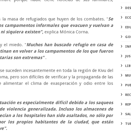
DE
EC
 la masa de refugiados que huyen de los combates. "
Se
los campamentos informales que evacuen y vuelvan a
ED
 ni siquiera existen",
explica Mónica Corna.
GO
y el miedo. "
Muchos han buscado refugio en casa de
IN
stinan en volver a los campamentos de los que fueron
JUS
itarias son extremas"
.
LIB
se suceden incesantemente en toda la región de Kivu del
MU
ma, pero son difíciles de verificar y la propaganda de las
 alimentar el clima de exasperación y odio entre los
PU
RE
uación es especialmente difícil debido a los saqueos
REP
de violencia generalizada. Incluso los almacenes de
SA
ían a los hospitales han sido asaltados, no sólo por
por los propios habitantes de la ciudad, que están
TU
ve".