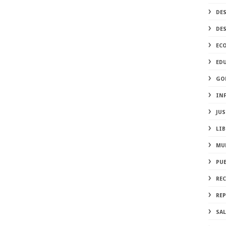
DE
DE
EC
ED
GO
IN
JUS
LIB
MU
PU
RE
REP
SA