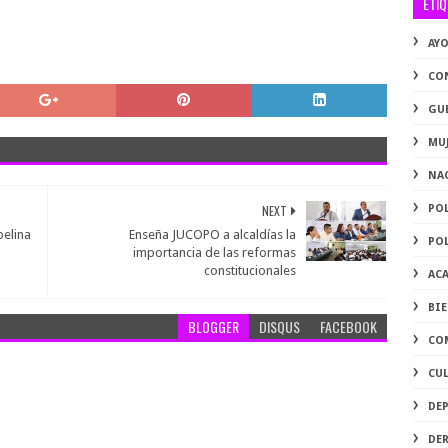
ETI
AY
CO
GU
MU
NA
NEXT
PO
belina
Enseña JUCOPO a alcaldías la
PO
importancia de las reformas
constitucionales
AC
BI
BLOGGER
DISQUS
FACEBOOK
CO
CU
DE
DE