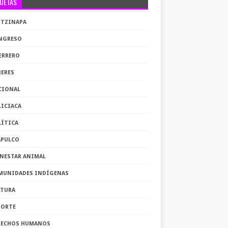
QUETAS
OTZINAPA
NGRESO
ERRERO
JERES
CIONAL
LICIACA
LÍTICA
APULCO
ENESTAR ANIMAL
MUNIDADES INDÍGENAS
LTURA
PORTE
RECHOS HUMANOS