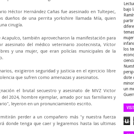
Lectu
bajo 
nario Héctor Hernández Cañas fue asesinado en Tultepec,
Ramír
s dueños de una perrita yorkshire llamada Mía, quien
parti
una cirugía.
difer
temas
de Acapulco, también aprovecharon la manifestación para
mujer
infan
ior asesinato del médico veterinario zootecnista, Víctor
los t
res y una mujer, que eran policías municipales de la
econo
co.
cienci
Nuest
rios, exigieron seguridad y justicia en el ejercicio libre
persp
 violencia que sufren como amenazas y asesinatos.
dote 
minor
un me
nación el brutal secuestro y asesinato de MVZ Victor
Guerr
e del 2024, hombre ejemplar, amado por sus farniliares y
nario", leyeron en un pronunciamiento escrito.
VISI
rmitirán perder a un compañero más "y nuestra fuerza
u
erá donde tenga que caer y legaremos hasta las ultimas