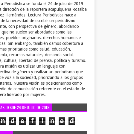
ra Periodística se funda el 24 de julio de 2019
la dirección de la reportera acapulqueña Rosalba
ez Hernández. Lectura Periodística nace a
r de la necesidad de escribir un periodismo
ente, con perspectiva de género, abordando
 que no suelen ser abordados como las
es, pueblos originarios, derechos humanos e
cias. Sin embargo, también damos cobertura a
emas prioritarios como salud, educación,
mía, recursos naturales, demanda social,
a, cultura, libertad de prensa, política y turismo.
ra misión es utilizar un lenguaje con
ectiva de género y realizar un periodismo que
de voz a la sociedad, priorizando a los grupos
itarios. Nuestra visión es posicionarnos como
dio de comunicación referente en el estado de
ero liderado por mujeres.
TAS DESDE 24 DE JULIO DE 2019
n
d
e
f
i
n
e
d