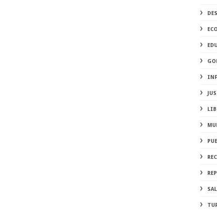
DE
EC
ED
GO
IN
JUS
LIB
MU
PU
RE
REP
SA
TU