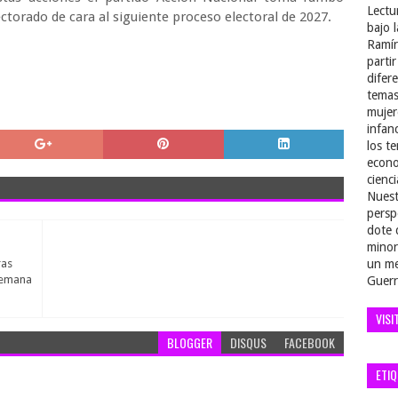
Lectu
ectorado de cara al siguiente proceso electoral de 2027.
bajo 
Ramír
parti
difer
temas
mujer
infan
los t
econo
cienci
Nuest
persp
dote 
minor
ras
un me
semana
Guerr
VISI
BLOGGER
DISQUS
FACEBOOK
ETI