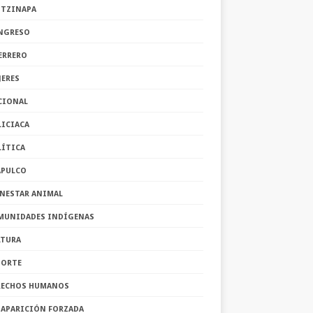
OTZINAPA
NGRESO
ERRERO
JERES
CIONAL
LICIACA
LÍTICA
APULCO
ENESTAR ANIMAL
MUNIDADES INDÍGENAS
LTURA
PORTE
RECHOS HUMANOS
SAPARICIÓN FORZADA