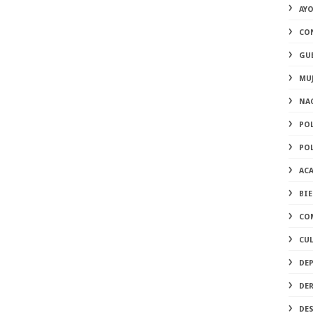
AY
CO
GU
MU
NA
PO
PO
AC
BI
CO
CU
DE
DE
DE