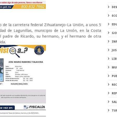
DE
EC
o de la carretera federal Zihuatanejo-La Unión, a unos 5
ED
ad de Lagunillas, municipio de La Unión, en la Costa
GO
l padre de Ricardo, su hermano, y el hermano de otra
ida.
IN
JUS
LIB
MU
PU
RE
REP
SA
TU