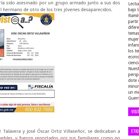
ía sido asesinado por un grupo armado junto a sus dos
Lectu
 hermano de otro de los tres jóvenes desaparecidos.
bajo 
Ramír
parti
difer
temas
mujer
infan
los t
econo
cienci
Nuest
persp
dote 
minor
un me
Guerr
VISI
ETI
 Talavera y José Óscar Ortiz Villaseñor, se dedicaban a
uebles, y fueron reportados por sus familiares como no