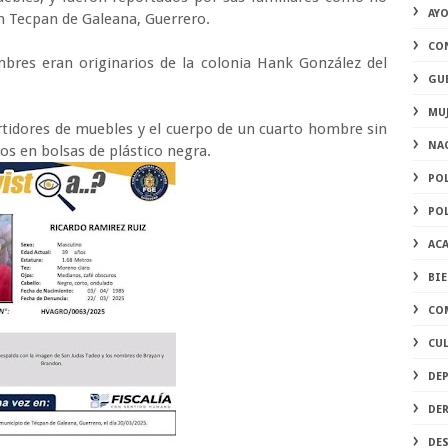
AY
en Tecpan de Galeana, Guerrero.
CO
mbres eran originarios de la colonia Hank González del
GU
MU
rtidores de muebles y el cuerpo de un cuarto hombre sin
NA
os en bolsas de plástico negra.
PO
PO
AC
BI
CO
CU
DE
DE
DE