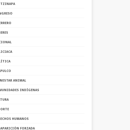
OTZINAPA
NGRESO
ERRERO
JERES
CIONAL
LICIACA
LÍTICA
APULCO
ENESTAR ANIMAL
MUNIDADES INDÍGENAS
LTURA
PORTE
RECHOS HUMANOS
SAPARICIÓN FORZADA