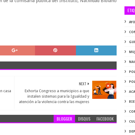
n de la comisaría pública del Instituto, Natividad Bibiano
ETI
AY
CO
GU
MU
NA
PO
PO
NEXT
an casa
Exhorta Congreso a municipios a que
AC
instalen sistemas para la Igualdad y
atención a la violencia contra las mujeres
BI
CO
BLOGGER
DISQUS
FACEBOOK
CU
DE