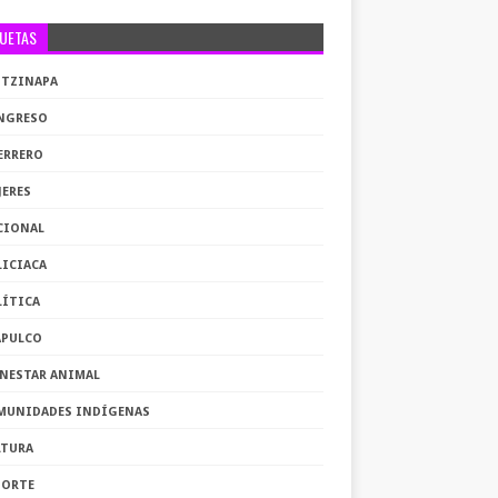
QUETAS
OTZINAPA
NGRESO
ERRERO
JERES
CIONAL
LICIACA
LÍTICA
APULCO
ENESTAR ANIMAL
MUNIDADES INDÍGENAS
LTURA
PORTE