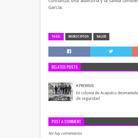
confianza, una auditoría y la salida tambié
García.
TAGS:
MUNICIPIOS
SALUD
RELATED POSTS
PREVIOUS
En colonia de Acapulco desmantel
de seguridad
POST A COMMENT
No hay comentarios