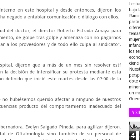
Lectu
interno en este hospital y desde entonces, dijeron los
bajo 
Ramír
e ha negado a entablar comunicación o diálogo con ellos.
parti
difer
itud del doctor, el director Roberto Estrada Amaya para
temas
amiento, de golpe tras golpe y amenaza con no pagarnos
mujer
 a los proveedores y de todo ello culpa al sindicato",
infan
los t
econo
cienci
ospital, dijeron que a más de un mes sin resolver estf
Nuest
n la decisión de intensificar su protesta mediante esta
persp
o definido que inició este martes desde las 07:00 de la
dote 
minor
un me
Guerr
 no hubiésemos querido afectar a ninguno de nuestros
ecuencias producto del comportamiento inadecuado del
VISI
bernadora, Evelyn Salgado Pineda, para agilizar dijeron,
pital de Oftalmología sino también de su personal de
4