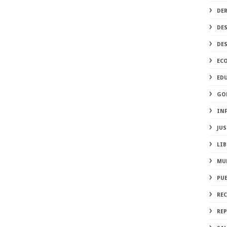
DE
DE
DE
EC
ED
GO
IN
JUS
LIB
MU
PU
RE
REP