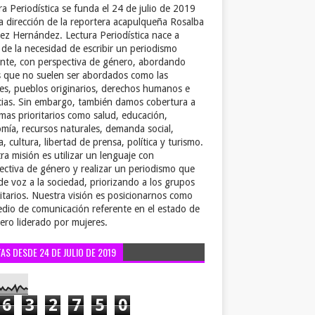
ra Periodística se funda el 24 de julio de 2019
la dirección de la reportera acapulqueña Rosalba
ez Hernández. Lectura Periodística nace a
r de la necesidad de escribir un periodismo
ente, con perspectiva de género, abordando
 que no suelen ser abordados como las
es, pueblos originarios, derechos humanos e
cias. Sin embargo, también damos cobertura a
emas prioritarios como salud, educación,
mía, recursos naturales, demanda social,
a, cultura, libertad de prensa, política y turismo.
ra misión es utilizar un lenguaje con
ectiva de género y realizar un periodismo que
de voz a la sociedad, priorizando a los grupos
itarios. Nuestra visión es posicionarnos como
dio de comunicación referente en el estado de
ero liderado por mujeres.
TAS DESDE 24 DE JULIO DE 2019
6
3
2
7
5
0