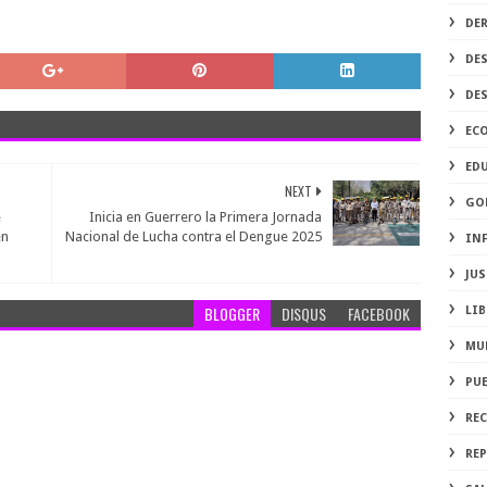
DE
DE
DE
EC
ED
NEXT
GO
e
Inicia en Guerrero la Primera Jornada
en
Nacional de Lucha contra el Dengue 2025
IN
JUS
BLOGGER
DISQUS
FACEBOOK
LIB
MU
PU
RE
REP