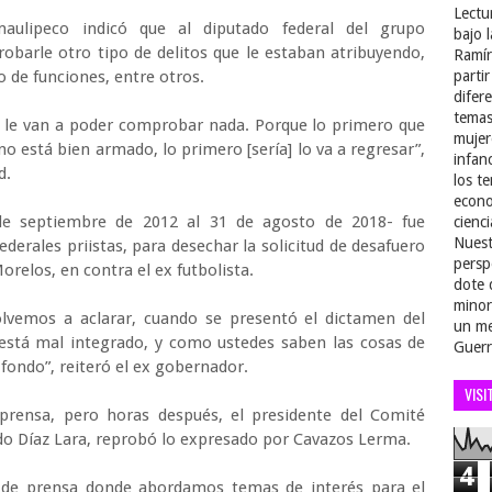
Lectu
aulipeco indicó que al diputado federal del grupo
bajo 
barle otro tipo de delitos que le estaban atribuyendo,
Ramír
o de funciones, entre otros.
parti
difer
temas
o le van a poder comprobar nada. Porque lo primero que
mujer
no está bien armado, lo primero [sería] lo va a regresar”,
infan
d.
los t
econo
de septiembre de 2012 al 31 de agosto de 2018- fue
cienci
Nuest
ederales priistas, para desechar la solicitud de desafuero
persp
orelos, en contra el ex futbolista.
dote 
minor
volvemos a aclarar, cuando se presentó el dictamen del
un me
stá mal integrado, y como ustedes saben las cosas de
Guerr
 fondo”, reiteró el ex gobernador.
VISI
prensa, pero horas después, el presidente del Comité
ldo Díaz Lara, reprobó lo expresado por Cavazos Lerma.
4
 de prensa donde abordamos temas de interés para el