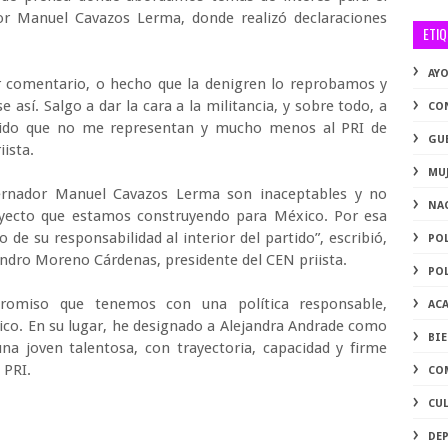
or Manuel Cavazos Lerma, donde realizó declaraciones
ETI
AY
r comentario, o hecho que la denigren lo reprobamos y
sí. Salgo a dar la cara a la militancia, y sobre todo, a
CO
ncido que no me representan y mucho menos al PRI de
GU
iista.
MU
bernador Manuel Cavazos Lerma son inaceptables y no
NA
royecto que estamos construyendo para México. Por esa
de su responsabilidad al interior del partido”, escribió,
PO
ejandro Moreno Cárdenas, presidente del CEN priista.
PO
romiso que tenemos con una política responsable,
AC
xico. En su lugar, he designado a Alejandra Andrade como
BI
una joven talentosa, con trayectoria, capacidad y firme
 PRI.
CO
CU
DE