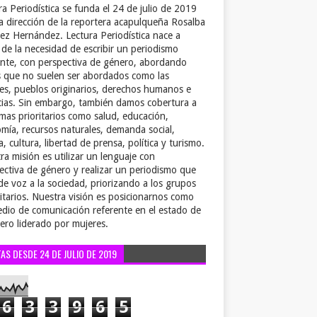
ra Periodística se funda el 24 de julio de 2019
la dirección de la reportera acapulqueña Rosalba
ez Hernández. Lectura Periodística nace a
r de la necesidad de escribir un periodismo
ente, con perspectiva de género, abordando
 que no suelen ser abordados como las
es, pueblos originarios, derechos humanos e
cias. Sin embargo, también damos cobertura a
emas prioritarios como salud, educación,
mía, recursos naturales, demanda social,
a, cultura, libertad de prensa, política y turismo.
ra misión es utilizar un lenguaje con
ectiva de género y realizar un periodismo que
de voz a la sociedad, priorizando a los grupos
itarios. Nuestra visión es posicionarnos como
dio de comunicación referente en el estado de
ero liderado por mujeres.
TAS DESDE 24 DE JULIO DE 2019
6
3
3
9
6
5