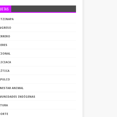
QUETAS
OTZINAPA
NGRESO
ERRERO
JERES
CIONAL
LICIACA
LÍTICA
APULCO
ENESTAR ANIMAL
MUNIDADES INDÍGENAS
LTURA
PORTE