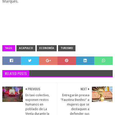
Marqués.
TAGS:
ACAPULCO
ECONOMÍA
TURISMO
RELATED POSTS
PREVIOUS
NEXT
En taxi colectivo,
Entregarán presea
exponen restos
"Faustina Benítez" a
humanos en
mujeres que se
poblado de La
destaquen a
Venta durante la
defender sus