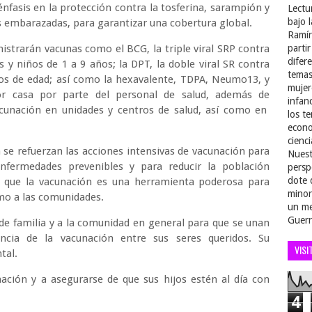
énfasis en la protección contra la tosferina, sarampión y
Lectu
bajo 
as embarazadas, para garantizar una cobertura global.
Ramír
nistrarán vacunas como el BCG, la triple viral SRP contra
parti
difer
s y niños de 1 a 9 años; la DPT, la doble viral SR contra
temas
os de edad; así como la hexavalente, TDPA, Neumo13, y
mujer
por casa por parte del personal de salud, además de
infan
vacunación en unidades y centros de salud, así como en
los t
econo
cienci
 se refuerzan las acciones intensivas de vacunación para
Nuest
nfermedades prevenibles y para reducir la población
persp
dote 
ó que la vacunación es una herramienta poderosa para
minor
mo a las comunidades.
un me
Guerr
de familia y a la comunidad en general para que se unan
ncia de la vacunación entre sus seres queridos. Su
VISI
tal.
nación y a asegurarse de que sus hijos estén al día con
4