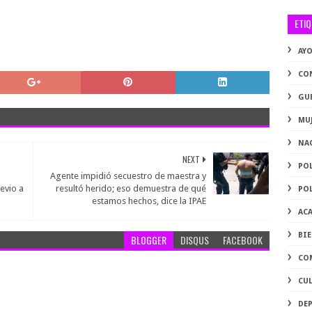
ETI
AY
CO
GU
MU
NA
NEXT
PO
Agente impidió secuestro de maestra y
evio a
resultó herido; eso demuestra de qué
PO
estamos hechos, dice la IPAE
AC
BI
BLOGGER
DISQUS
FACEBOOK
CO
CU
DE