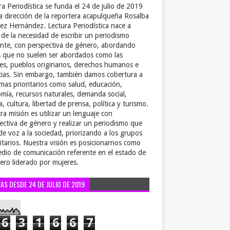
ra Periodística se funda el 24 de julio de 2019
la dirección de la reportera acapulqueña Rosalba
ez Hernández. Lectura Periodística nace a
r de la necesidad de escribir un periodismo
ente, con perspectiva de género, abordando
 que no suelen ser abordados como las
es, pueblos originarios, derechos humanos e
cias. Sin embargo, también damos cobertura a
emas prioritarios como salud, educación,
mía, recursos naturales, demanda social,
a, cultura, libertad de prensa, política y turismo.
ra misión es utilizar un lenguaje con
ectiva de género y realizar un periodismo que
de voz a la sociedad, priorizando a los grupos
itarios. Nuestra visión es posicionarnos como
dio de comunicación referente en el estado de
ero liderado por mujeres.
TAS DESDE 24 DE JULIO DE 2019
6
3
1
6
6
7