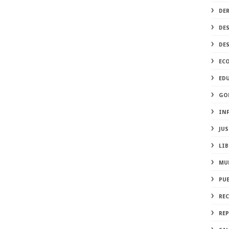
DE
DE
DE
EC
ED
GO
IN
JUS
LIB
MU
PU
RE
REP