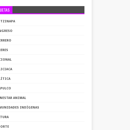
QUETAS
OTZINAPA
NGRESO
ERRERO
JERES
CIONAL
LICIACA
LÍTICA
APULCO
ENESTAR ANIMAL
MUNIDADES INDÍGENAS
LTURA
PORTE