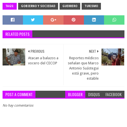
TAGS:
GOBIERNO Y SOCIEDAD
GUERRERO
TURISMO
RELATED POSTS
PREVIOUS
NEXT
Atacan a balazos a
Reportes médicos
vocero del CECOP
señalan que Marco
Antonio Suástegui
está grave, pero
estable
POST A COMMENT
BLOGGER
DISQUS
FACEBOOK
No hay comentarios