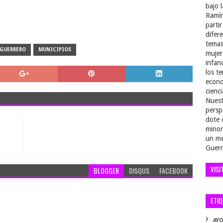
bajo 
Ramír
parti
difer
temas
GUERRERO
MUNICIPIOS
mujer
infan
los t
econo
cienci
Nuest
persp
dote 
minor
un me
Guerr
VISI
BLOGGER
DISQUS
FACEBOOK
ETI
AY