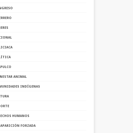
NGRESO
ERRERO
JERES
CIONAL
LICIACA
LÍTICA
APULCO
ENESTAR ANIMAL
MUNIDADES INDÍGENAS
LTURA
PORTE
RECHOS HUMANOS
SAPARICIÓN FORZADA