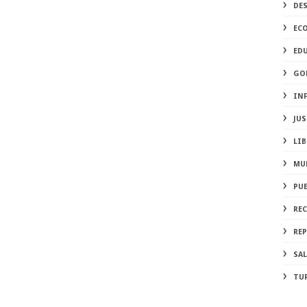
DE
EC
ED
GO
IN
JUS
LIB
MU
PU
RE
REP
SA
TU