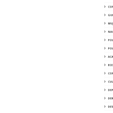
CO
GU
MU
NA
PO
PO
AC
BI
CO
CU
DE
DE
DE