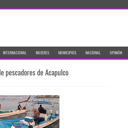
INTERNACIONAL
MUJERES
MUNICIPIOS
NACIONAL
OPINIÓN
de pescadores de Acapulco