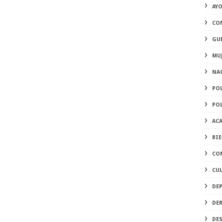
AY
CO
GU
MU
NA
PO
PO
AC
BI
CO
CU
DE
DE
DE