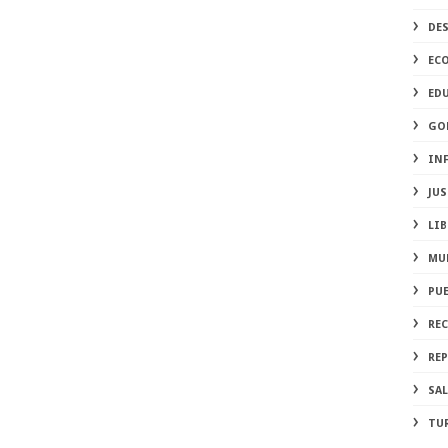
DE
EC
ED
GO
IN
JUS
LIB
MU
PU
RE
REP
SA
TU