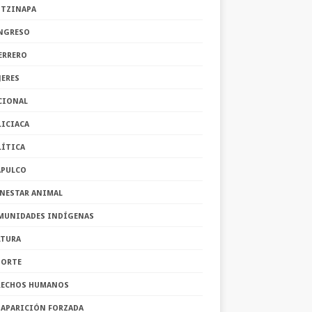
OTZINAPA
NGRESO
ERRERO
JERES
CIONAL
LICIACA
LÍTICA
APULCO
ENESTAR ANIMAL
MUNIDADES INDÍGENAS
LTURA
PORTE
RECHOS HUMANOS
SAPARICIÓN FORZADA