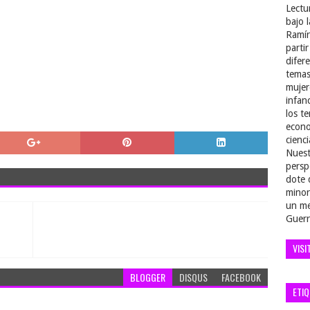
Lectu
bajo 
Ramír
parti
difer
temas
mujer
infan
los t
econo
cienci
Nuest
persp
dote 
minor
un me
Guerr
VISI
BLOGGER
DISQUS
FACEBOOK
ETI