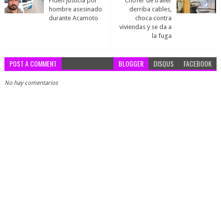
Piden justicia por
Chófer de trailer
hombre asesinado
derriba cables,
durante Acamoto
choca contra
viviendas y se da a
la fuga
POST A COMMENT
BLOGGER
DISQUS
FACEBOOK
No hay comentarios