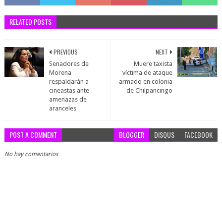
RELATED POSTS
PREVIOUS
NEXT
Senadores de
Muere taxista
Morena
víctima de ataque
respaldarán a
armado en colonia
cineastas ante
de Chilpancingo
amenazas de
aranceles
POST A COMMENT
BLOGGER
DISQUS
FACEBOOK
No hay comentarios