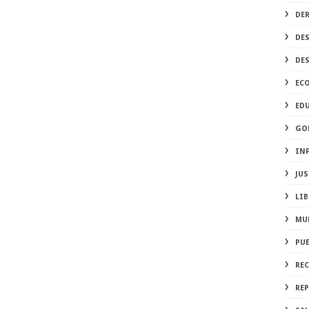
DE
DE
DE
EC
ED
GO
IN
JUS
LIB
MU
PU
RE
REP