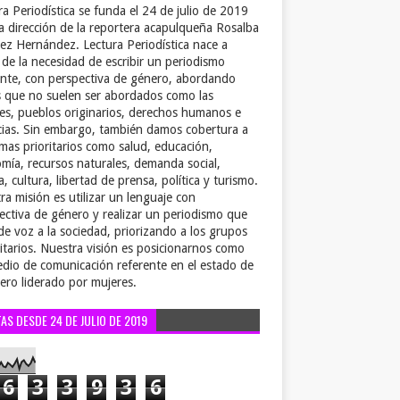
ra Periodística se funda el 24 de julio de 2019
la dirección de la reportera acapulqueña Rosalba
ez Hernández. Lectura Periodística nace a
r de la necesidad de escribir un periodismo
ente, con perspectiva de género, abordando
 que no suelen ser abordados como las
es, pueblos originarios, derechos humanos e
cias. Sin embargo, también damos cobertura a
emas prioritarios como salud, educación,
mía, recursos naturales, demanda social,
a, cultura, libertad de prensa, política y turismo.
ra misión es utilizar un lenguaje con
ectiva de género y realizar un periodismo que
de voz a la sociedad, priorizando a los grupos
itarios. Nuestra visión es posicionarnos como
dio de comunicación referente en el estado de
ero liderado por mujeres.
TAS DESDE 24 DE JULIO DE 2019
6
3
3
9
3
6