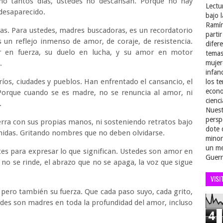
omo tantos días, ustedes no descansan. Porque no hay
Lectu
 desaparecido.
bajo 
Ramír
as. Para ustedes, madres buscadoras, es un recordatorio
parti
 un reflejo inmenso de amor, de coraje, de resistencia.
difer
r en fuerza, su duelo en lucha, y su amor en motor
temas
.
mujer
infan
íos, ciudades y pueblos. Han enfrentado el cansancio, el
los t
econo
Porque cuando se es madre, no se renuncia al amor, ni
cienci
.
Nuest
persp
erra con sus propias manos, ni sosteniendo retratos bajo
dote 
. Unidas. Gritando nombres que no deben olvidarse.
minor
un me
tes para expresar lo que significan. Ustedes son amor en
Guerr
no se rinde, el abrazo que no se apaga, la voz que sigue
VISI
r, pero también su fuerza. Que cada paso suyo, cada grito,
edes son madres en toda la profundidad del amor, incluso
4