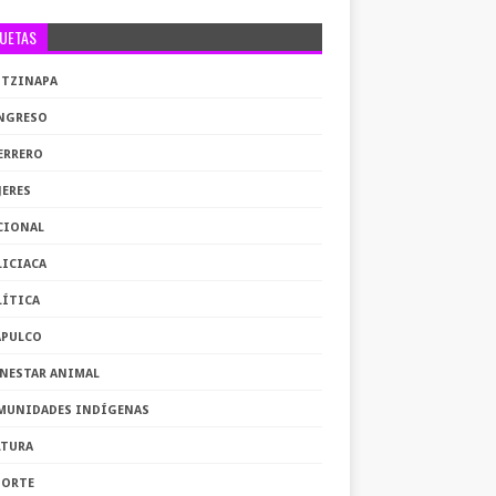
QUETAS
OTZINAPA
NGRESO
ERRERO
JERES
CIONAL
LICIACA
LÍTICA
APULCO
ENESTAR ANIMAL
MUNIDADES INDÍGENAS
LTURA
PORTE