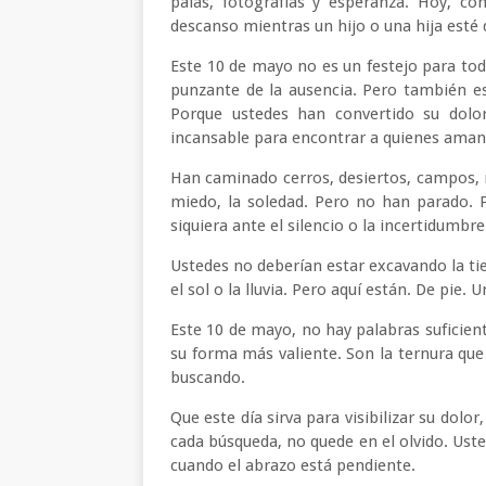
palas, fotografías y esperanza. Hoy, c
descanso mientras un hijo o una hija esté
Este 10 de mayo no es un festejo para tod
punzante de la ausencia. Pero también es
Porque ustedes han convertido su dolo
incansable para encontrar a quienes aman
Han caminado cerros, desiertos, campos, r
miedo, la soledad. Pero no han parado. 
siquiera ante el silencio o la incertidumbre
Ustedes no deberían estar excavando la ti
el sol o la lluvia. Pero aquí están. De pie
Este 10 de mayo, no hay palabras suficien
su forma más valiente. Son la ternura que 
buscando.
Que este día sirva para visibilizar su dolo
cada búsqueda, no quede en el olvido. Ust
cuando el abrazo está pendiente.