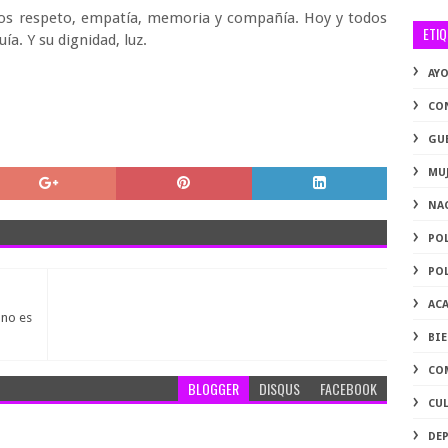
os respeto, empatía, memoria y compañía. Hoy y todos
ETI
ía. Y su dignidad, luz.
AY
CO
GU
MU
NA
PO
PO
AC
 no es
BI
CO
BLOGGER
DISQUS
FACEBOOK
CU
DE