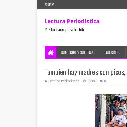
PORTADA
Lectura Periodística
Periodismo para incidir
GOBIERNO Y SOCIEDAD
GUERRERO
También hay madres con picos, 
Lectura Periodística
20:06
0